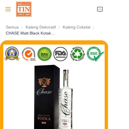
Semua
Kaleng Dekoratif
Kaleng Dekoratif
Kaleng Cokelat
Kaleng Cokelat
Beranda
CHASE Matt Black Kotak Kaleng Vodka dengan Tampilan Rata
Perusahaan
Produk
Layanan Pelanggan
Pameran Dagang 2026
Sertifikat
Keberlanjutan