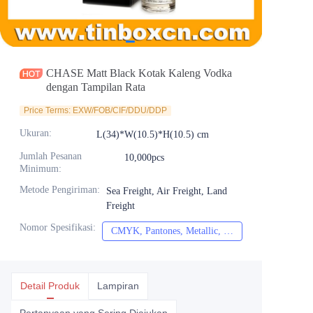
Berita
Produk
CHASE Matt Black Kotak Kaleng Vodka
dengan Tampilan Rata
Price Terms: EXW/FOB/CIF/DDU/DDP
Ukuran
:
L(34)*W(10.5)*H(10.5) cm
Jumlah Pesanan
10,000pcs
Minimum
:
Metode Pengiriman
:
Sea Freight, Air Freight, Land
Freight
Nomor Spesifikasi
:
CMYK, Pantones, Metallic, Warna spot dll
CMYK, Pantones, Me
Detail Produk
Lampiran