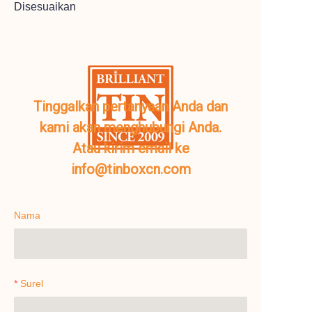
Disesuaikan
Tinggalkan pertanyaan Anda dan
kami akan menghubungi Anda.
Atau kirim email ke
info@tinboxcn.com
Nama
Surel