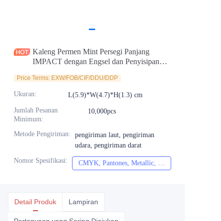
Berita
Produk
Kaleng Permen Mint Persegi Panjang
IMPACT dengan Engsel dan Penyisipan
Plastik untuk Kesegaran, Kaleng Logam
Price Terms: EXW/FOB/CIF/DDU/DDP
Kosong Kustom Pabrik
Ukuran
:
L(5.9)*W(4.7)*H(1.3) cm
Jumlah Pesanan
10,000pcs
Minimum
:
Metode Pengiriman
:
pengiriman laut, pengiriman
udara, pengiriman darat
Nomor Spesifikasi
:
CMYK, Pantones, Metallic, Warna spot dll
CMYK, Pantones, Me
Detail Produk
Lampiran