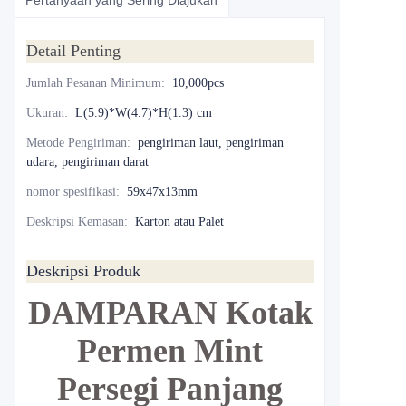
Pertanyaan yang Sering Diajukan
Detail Penting
Jumlah Pesanan Minimum
:
10,000pcs
Ukuran
:
L(5.9)*W(4.7)*H(1.3) cm
Metode Pengiriman
:
pengiriman laut, pengiriman
udara, pengiriman darat
nomor spesifikasi
:
59x47x13mm
Deskripsi Kemasan
:
Karton atau Palet
Deskripsi Produk
DAMPARAN
Kotak
Permen Mint
Persegi Panjang