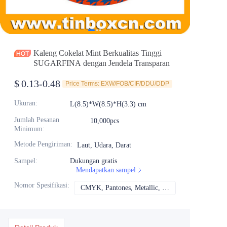
Berita
Produk
Kaleng Cokelat Mint Berkualitas Tinggi
SUGARFINA dengan Jendela Transparan
$
0.13-0.48
Price Terms: EXW/FOB/CIF/DDU/DDP
Ukuran
:
L(8.5)*W(8.5)*H(3.3) cm
Jumlah Pesanan
10,000pcs
Minimum
:
Metode Pengiriman
:
Laut, Udara, Darat
Sampel
:
Dukungan gratis
Mendapatkan sampel
Nomor Spesifikasi
:
CMYK, Pantones, Metallic, Warna spot dll
CMYK, Pantones, Me