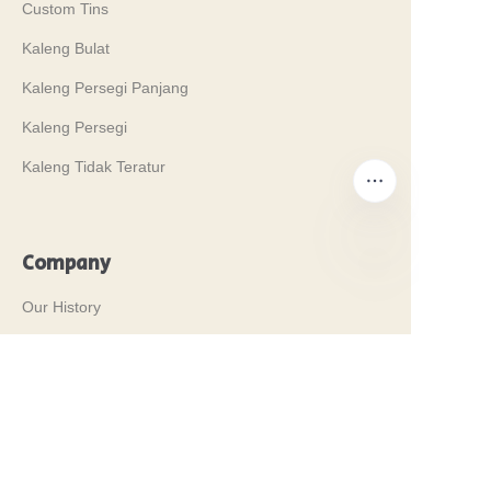
Custom Tins
Kaleng Bulat
Kaleng Persegi Panjang
Kaleng Persegi
Kaleng Tidak Teratur
Company
ID
Our History
Nilai-nilai Kami
Why Brilliant Tin Box?
Why Custom Tin Packaging?
Terms and Conditions