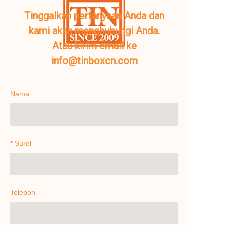
Tinggalkan pertanyaan Anda dan
kami akan menghubungi Anda.
Atau kirim email ke
info@tinboxcn.com
Nama
Surel
Telepon