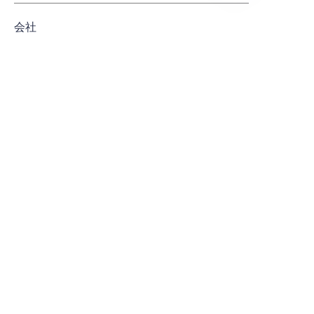
JP
会社
メール
Submit now
Products
Custom Tins
丸い缶