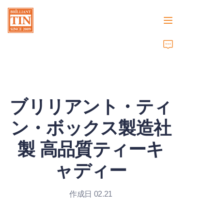
ホーム
会社
ブリリアント・ティ
製品
ン・ボックス製造社
顧客サービス
製 高品質ティーキ
トレードショー 2026
ャディー
証明書
作成日 02.21
持続可能性