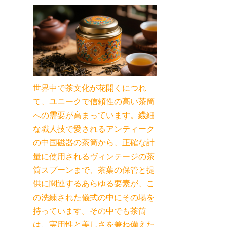
世界中で茶文化が花開くにつれ
て、ユニークで信頼性の高い茶筒
への需要が高まっています。繊細
な職人技で愛されるアンティーク
の中国磁器の茶筒から、正確な計
量に使用されるヴィンテージの茶
筒スプーンまで、茶葉の保管と提
供に関連するあらゆる要素が、こ
の洗練された儀式の中にその場を
持っています。その中でも茶筒
は、実用性と美しさを兼ね備えた