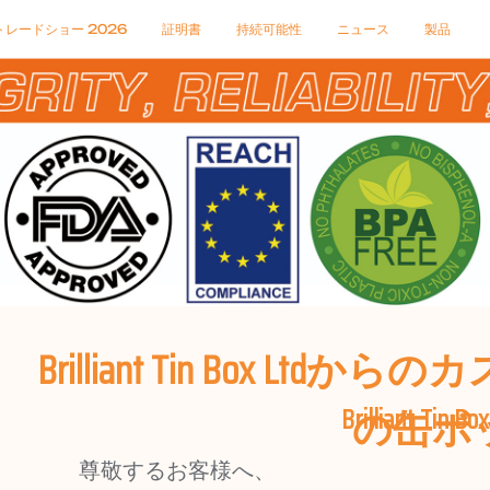
トレードショー 2026
証明書
持続可能性
ニュース
製品
Brilliant Tin Box 
の缶ボ
Brilliant Tin
尊敬するお客様へ、