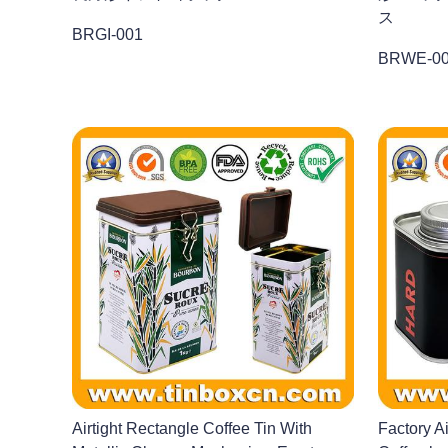
ス
BRGI-001
BRWE-0
Airtight Rectangle Coffee Tin With
Factory A