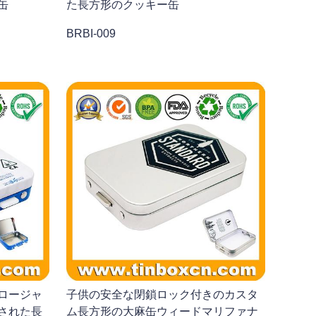
缶
た長方形のクッキー缶
BRBI-009
ロージャ
子供の安全な閉鎖ロック付きのカスタ
された長
ム長方形の大麻缶ウィードマリファナ