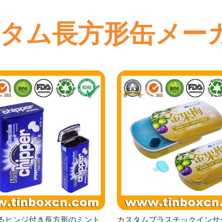
敬具、
タム長方形缶メー
Brilliant Tin Box Manufacturing Co.,Ltd チーム
るヒンジ付き長方形のミント
カスタムプラスチックインサ