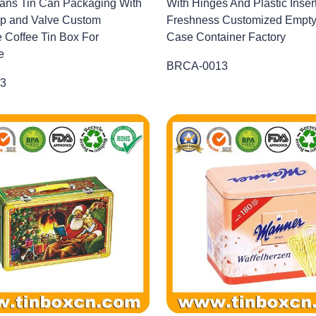
ans Tin Can Packaging With
With Hinges And Plastic Inser
p and Valve Custom
Freshness Customized Empty 
 Coffee Tin Box For
Case Container Factory
e
BRCA-0013
3