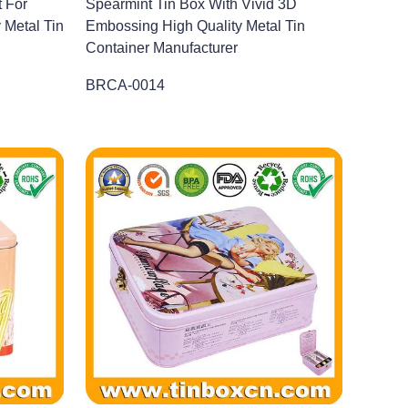
t For
Spearmint Tin Box With Vivid 3D
Metal Tin
Embossing High Quality Metal Tin
Container Manufacturer
BRCA-0014