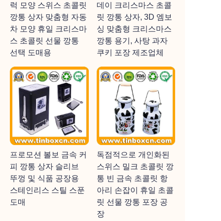
럭 모양 스위스 초콜릿
데이 크리스마스 초콜
깡통 상자 맞춤형 자동
릿 깡통 상자, 3D 엠보
차 모양 휴일 크리스마
싱 맞춤형 크리스마스
스 초콜릿 선물 깡통
깡통 용기, 사탕 과자
선택 도매용
쿠키 포장 제조업체
프로모션 볼보 금속 커
독점적으로 개인화된
피 깡통 상자 슬리브
스위스 밀크 초콜릿 깡
뚜껑 및 식품 공장용
통 빈 금속 초콜릿 항
스테인리스 스틸 스푼
아리 손잡이 휴일 초콜
도매
릿 선물 깡통 포장 공
장