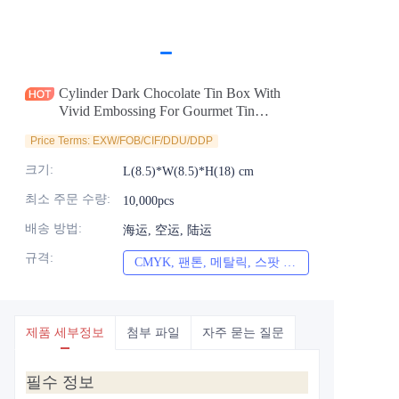
소식
제품
Cylinder Dark Chocolate Tin Box With
Vivid Embossing For Gourmet Tin
Container Manufacturer
Price Terms: EXW/FOB/CIF/DDU/DDP
크기
:
L(8.5)*W(8.5)*H(18) cm
최소 주문 수량
:
10,000pcs
배송 방법
:
海运, 空运, 陆运
규격
:
CMYK, 팬톤, 메탈릭, 스팟 컬러 등
CMYK, 팬톤, 메
제품 세부정보
첨부 파일
자주 묻는 질문
필수 정보