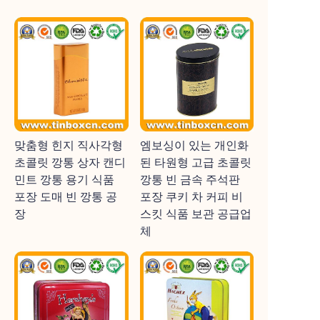
맞춤형 힌지 직사각형
엠보싱이 있는 개인화
초콜릿 깡통 상자 캔디
된 타원형 고급 초콜릿
민트 깡통 용기 식품
깡통 빈 금속 주석판
포장 도매 빈 깡통 공
포장 쿠키 차 커피 비
장
스킷 식품 보관 공급업
체