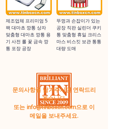
제조업체 프리미엄 5
뚜껑과 손잡이가 있는
팩 대마초 깡통 상자
공장 직판 실린더 쿠키
맞춤형 대마초 깡통 용
통 맞춤형 휴일 크리스
기 사전 롤 꽃 금속 깡
마스 비스킷 보관 통통
통 포장 공장
대량 도매
문의사항을 남겨주시면 연락드리
겠습니다.
또는 info@tinboxcn.com으로 이
메일을 보내주세요.