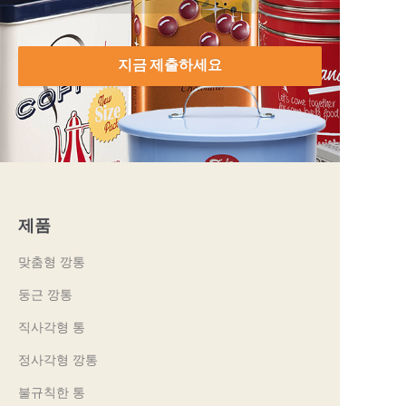
지금 제출하세요
제품
맞춤형 깡통
둥근 깡통
직사각형 통
정사각형 깡통
불규칙한 통