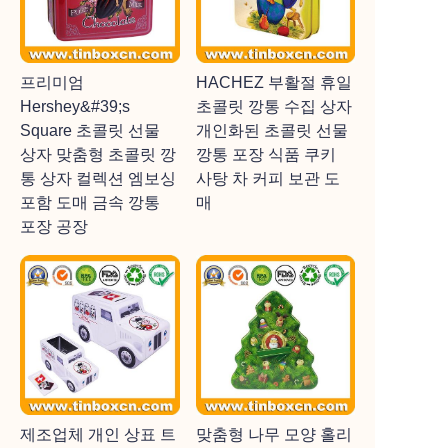
프리미엄
HACHEZ 부활절 휴일
Hershey&#39;s
초콜릿 깡통 수집 상자
Square 초콜릿 선물
개인화된 초콜릿 선물
상자 맞춤형 초콜릿 깡
깡통 포장 식품 쿠키
통 상자 컬렉션 엠보싱
사탕 차 커피 보관 도
포함 도매 금속 깡통
매
포장 공장
제조업체 개인 상표 트
맞춤형 나무 모양 홀리