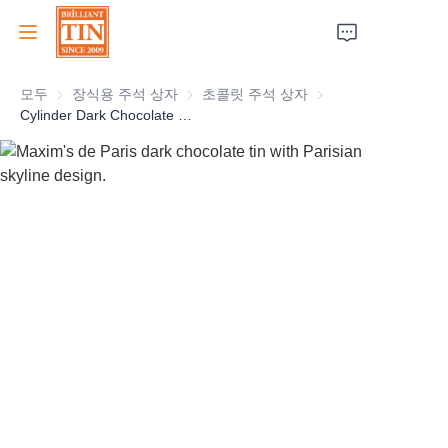
모두
장식용 주석 상자
장식용 주석 상자
초콜릿 주석 상자
초콜릿 주석 상자
집
Cylinder Dark Chocolate Tin Box With Vivid Embossing For Gourmet Tin Container Manufacturer
회사
제품
고객 서비스
박람회 2026
인증서
지속 가능성