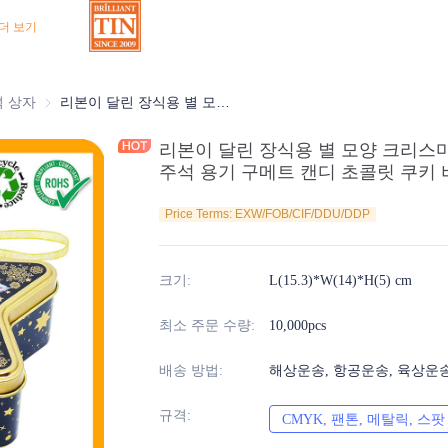
더 보기
상자
석 상자
초콜릿 주석 상자
리본이 달린 장식용 별 모양 크리스마스 Xmas 주석 상자 금속 휴일 주석 용기 구메트 캔디 초콜릿 쿠키 비스킷 식품 보관 포장 도매
리본이 달린 장식용 별 모양 크리스마
주석 용기 구메트 캔디 초콜릿 쿠키 
Price Terms: EXW/FOB/CIF/DDU/DDP
크기
:
L(15.3)*W(14)*H(5) cm
최소 주문 수량
:
10,000pcs
배송 방법
:
해상운송, 항공운송, 육상운
규격
:
CMYK, 팬톤, 메탈릭, 스팟