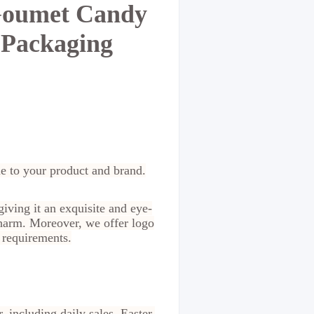
 Goumet Candy
 Packaging
ue to your product and brand.
ving it an exquisite and eye-
charm. Moreover, we offer logo
 requirements.
 including daily sales, Easter,