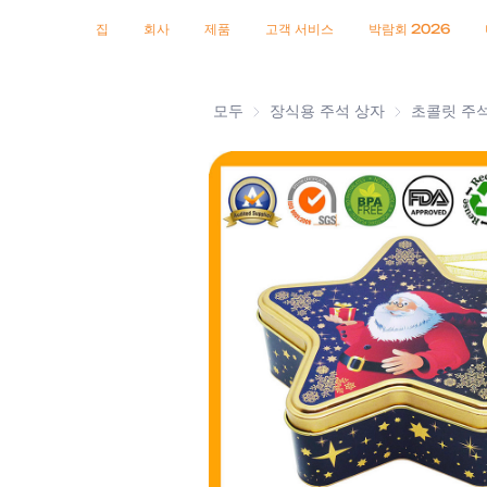
인증서
소식
제품
집
회사
제품
고객 서비스
박람회 2026
모두
장식용 주석 상자
장식용 주석 
초콜릿 주