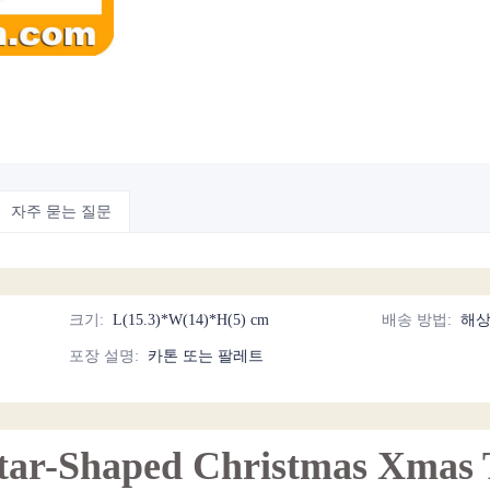
자주 묻는 질문
크기
:
L(15.3)*W(14)*H(5) cm
배송 방법
:
해상
포장 설명
:
카톤 또는 팔레트
Star-Shaped Christmas Xmas 