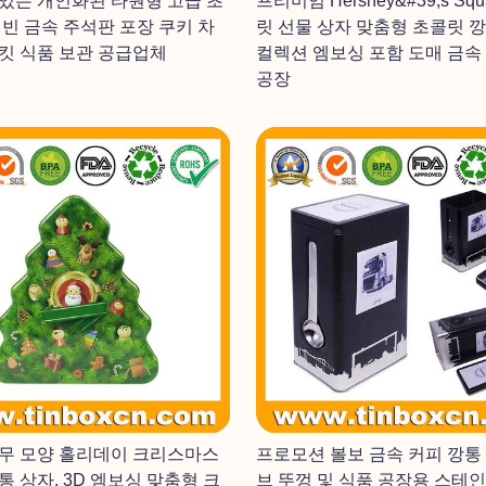
있는 개인화된 타원형 고급 초
프리미엄 Hershey&#39;s Sq
 빈 금속 주석판 포장 쿠키 차
릿 선물 상자 맞춤형 초콜릿 
킷 식품 보관 공급업체
컬렉션 엠보싱 포함 도매 금속
공장
무 모양 홀리데이 크리스마스
프로모션 볼보 금속 커피 깡통
통 상자, 3D 엠보싱 맞춤형 크
브 뚜껑 및 식품 공장용 스테