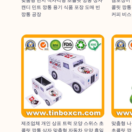
맞춤형 힌지 직사각형 초콜릿 깡통 상자
엠보싱이 
캔디 민트 깡통 용기 식품 포장 도매 빈
콜릿 깡통
깡통 공장
커피 비스
제조업체 개인 상표 트럭 모양 스위스 초
맞춤형 나
콜릿 깡통 상자 맞춤형 자동차 모양 휴일
초콜릿 깡