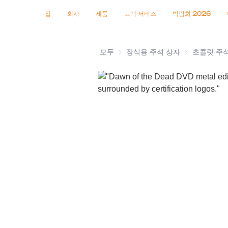
인증서
소식
제품
집
회사
제품
고객 서비스
박람회 2026
모두
장식용 주석 상자
장식용 주석 
초콜릿 주