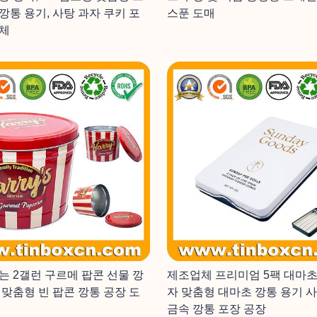
깡통 용기, 사탕 과자 쿠키 포
스푼 도매
체
는 2갤런 구르메 팝콘 선물 깡
제조업체 프리미엄 5팩 대마초
 맞춤형 빈 팝콘 깡통 공장 도
자 맞춤형 대마초 깡통 용기 사
금속 깡통 포장 공장