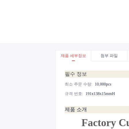
제품 세부정보
첨부 파일
필수 정보
최소 주문 수량
:
10,000pcs
규격 번호
:
191x138x15mmH
제품 소개
Factory C