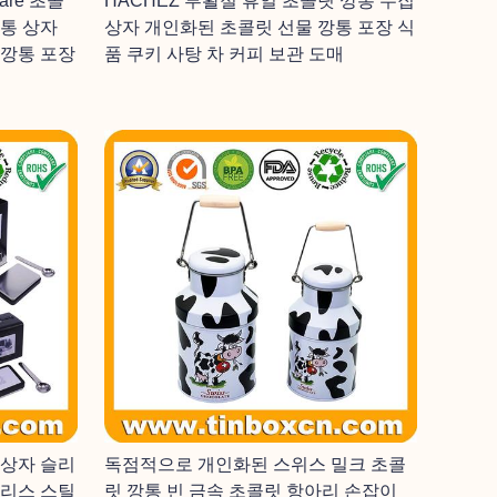
uare 초콜
HACHEZ 부활절 휴일 초콜릿 깡통 수집
깡통 상자
상자 개인화된 초콜릿 선물 깡통 포장 식
 깡통 포장
품 쿠키 사탕 차 커피 보관 도매
 상자 슬리
독점적으로 개인화된 스위스 밀크 초콜
인리스 스틸
릿 깡통 빈 금속 초콜릿 항아리 손잡이