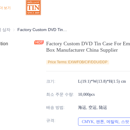
더 보기
상자
석 상자
초콜릿 주석 상자
Factory Custom DVD Tin Case For Empty CD Tin Container Packaging Box Manufacturer China Supplier
Factory Custom DVD Tin Case For Emp
Box Manufacturer China Supplier
Price Terms: EXW/FOB/CIF/DDU/DDP
크기
:
L(19.1)*W(13.8)*H(1.5) cm
최소 주문 수량
:
10,000pcs
배송 방법
:
海运, 空运, 陆运
규격
:
CMYK, 팬톤, 메탈릭, 스팟