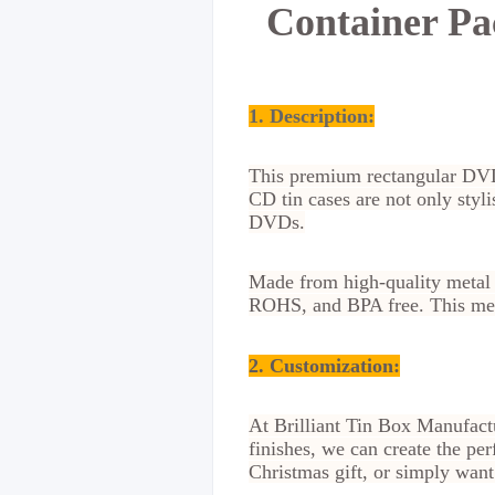
Container Pa
1. Description:
This premium rectangular DVD
CD tin cases are not only styl
DVDs.
Made from high-quality metal 
ROHS, and BPA free. This mean
2.
Customization
:
At Brilliant Tin Box Manufactu
finishes, we can create the p
Christmas gift, or simply want