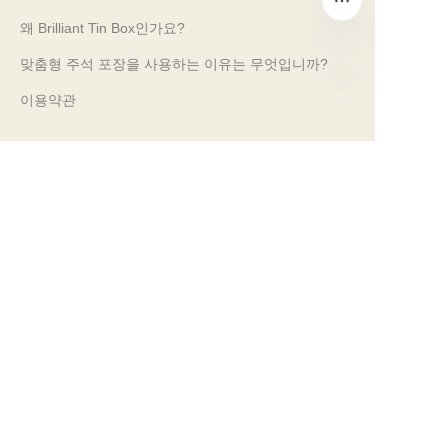
왜 Brilliant Tin Box인가요?
맞춤형 주석 포장을 사용하는 이유는 무엇입니까?
이용약관
KO
고객 서비스
자주 묻는 질문
주석 지식
디지털 카탈로그
사전 판매 및 사후 판매 서비스
문의하기
우리의 무역 박람회 2024
PROPAK 2024, 케냐