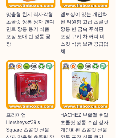
맞춤형 힌지 직사각형
엠보싱이 있는 개인화
초콜릿 깡통 상자 캔디
된 타원형 고급 초콜릿
민트 깡통 용기 식품
깡통 빈 금속 주석판
포장 도매 빈 깡통 공
포장 쿠키 차 커피 비
장
스킷 식품 보관 공급업
체
프리미엄
HACHEZ 부활절 휴일
Hershey&#39;s
초콜릿 깡통 수집 상자
Square 초콜릿 선물
개인화된 초콜릿 선물
상자 맞춤형 초콜릿 깡
깡통 포장 식품 쿠키