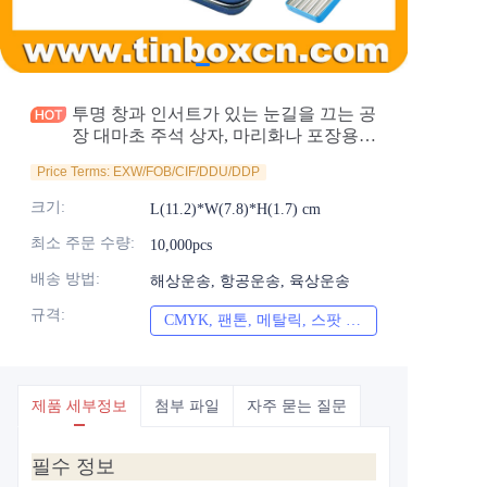
소식
제품
투명 창과 인서트가 있는 눈길을 끄는 공
장 대마초 주석 상자, 마리화나 포장용
맞춤형 힌지 주석 케이스 도매
Price Terms: EXW/FOB/CIF/DDU/DDP
크기
:
L(11.2)*W(7.8)*H(1.7) cm
최소 주문 수량
:
10,000pcs
배송 방법
:
해상운송, 항공운송, 육상운송
규격
:
CMYK, 팬톤, 메탈릭, 스팟 컬러 등
CMYK, 팬톤, 메
제품 세부정보
첨부 파일
자주 묻는 질문
필수 정보