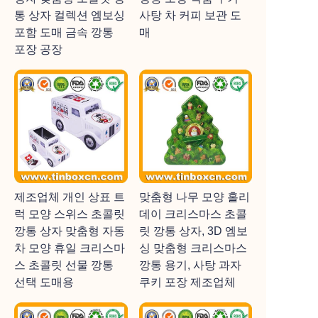
통 상자 컬렉션 엠보싱
사탕 차 커피 보관 도
포함 도매 금속 깡통
매
포장 공장
제조업체 개인 상표 트
맞춤형 나무 모양 홀리
럭 모양 스위스 초콜릿
데이 크리스마스 초콜
깡통 상자 맞춤형 자동
릿 깡통 상자, 3D 엠보
차 모양 휴일 크리스마
싱 맞춤형 크리스마스
스 초콜릿 선물 깡통
깡통 용기, 사탕 과자
선택 도매용
쿠키 포장 제조업체