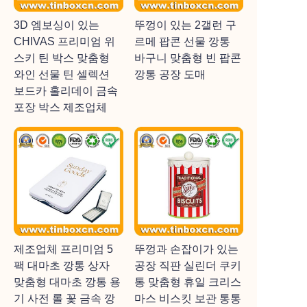
3D 엠보싱이 있는
뚜껑이 있는 2갤런 구
CHIVAS 프리미엄 위
르메 팝콘 선물 깡통
스키 틴 박스 맞춤형
바구니 맞춤형 빈 팝콘
와인 선물 틴 셀렉션
깡통 공장 도매
보드카 홀리데이 금속
포장 박스 제조업체
제조업체 프리미엄 5
뚜껑과 손잡이가 있는
팩 대마초 깡통 상자
공장 직판 실린더 쿠키
맞춤형 대마초 깡통 용
통 맞춤형 휴일 크리스
기 사전 롤 꽃 금속 깡
마스 비스킷 보관 통통