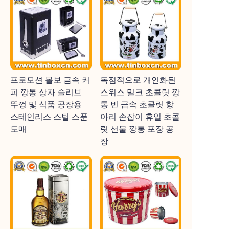
프로모션 볼보 금속 커
독점적으로 개인화된
피 깡통 상자 슬리브
스위스 밀크 초콜릿 깡
뚜껑 및 식품 공장용
통 빈 금속 초콜릿 항
스테인리스 스틸 스푼
아리 손잡이 휴일 초콜
도매
릿 선물 깡통 포장 공
장