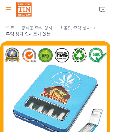
모두
장식용 주석 상자
장식용 주석 상자
초콜릿 주석 상자
초콜릿 주석 상자
집
투명 창과 인서트가 있는 눈길을 끄는 공장 대마초 주석 상자, 마리화나 포장용 맞춤형 힌지 주석 케이스 도매
회사
제품
고객 서비스
박람회 2026
인증서
지속 가능성