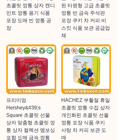
초콜릿 깡통 상자 캔디
된 타원형 고급 초콜릿
민트 깡통 용기 식품
깡통 빈 금속 주석판
포장 도매 빈 깡통 공
포장 쿠키 차 커피 비
장
스킷 식품 보관 공급업
체
프리미엄
HACHEZ 부활절 휴일
Hershey&#39;s
초콜릿 깡통 수집 상자
Square 초콜릿 선물
개인화된 초콜릿 선물
상자 맞춤형 초콜릿 깡
깡통 포장 식품 쿠키
통 상자 컬렉션 엠보싱
사탕 차 커피 보관 도
포함 도매 금속 깡통
매