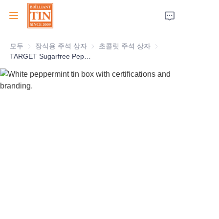
모두
장식용 주석 상자
장식용 주석 상자
초콜릿 주석 상자
초콜릿 주석 상자
집
TARGET Sugarfree Peppermint Tin With Tailored Design for Retail Customized Tin Container For Mint Candy Gum Chocolate Packaging
회사
제품
고객 서비스
박람회 2026
인증서
지속 가능성