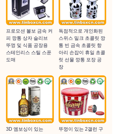
프로모션 볼보 금속 커
독점적으로 개인화된
피 깡통 상자 슬리브
스위스 밀크 초콜릿 깡
뚜껑 및 식품 공장용
통 빈 금속 초콜릿 항
스테인리스 스틸 스푼
아리 손잡이 휴일 초콜
도매
릿 선물 깡통 포장 공
장
3D 엠보싱이 있는
뚜껑이 있는 2갤런 구