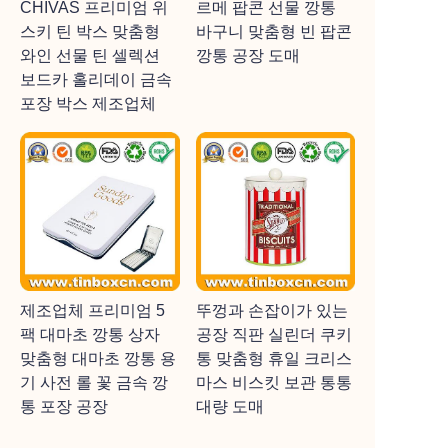
CHIVAS 프리미엄 위
르메 팝콘 선물 깡통
스키 틴 박스 맞춤형
바구니 맞춤형 빈 팝콘
와인 선물 틴 셀렉션
깡통 공장 도매
보드카 홀리데이 금속
포장 박스 제조업체
제조업체 프리미엄 5
뚜껑과 손잡이가 있는
팩 대마초 깡통 상자
공장 직판 실린더 쿠키
맞춤형 대마초 깡통 용
통 맞춤형 휴일 크리스
기 사전 롤 꽃 금속 깡
마스 비스킷 보관 통통
통 포장 공장
대량 도매