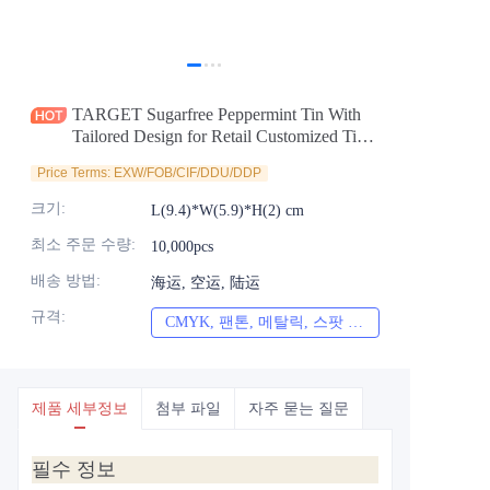
소식
제품
TARGET Sugarfree Peppermint Tin With
Tailored Design for Retail Customized Tin
Container For Mint Candy Gum Chocolate
Price Terms: EXW/FOB/CIF/DDU/DDP
Packaging
크기
:
L(9.4)*W(5.9)*H(2) cm
최소 주문 수량
:
10,000pcs
배송 방법
:
海运, 空运, 陆运
규격
:
CMYK, 팬톤, 메탈릭, 스팟 컬러 등
CMYK, 팬톤, 메
제품 세부정보
첨부 파일
자주 묻는 질문
필수 정보