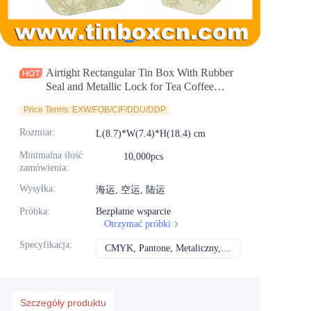
Aktualności
Produkty
Airtight Rectangular Tin Box With Rubber
Seal and Metallic Lock for Tea Coffee
Cookies Gourmet Food Packaging Supplier
Price Terms: EXW/FOB/CIF/DDU/DDP
and Manufacturer
Rozmiar
:
L(8.7)*W(7.4)*H(18.4) cm
Minimalna ilość
10,000pcs
zamówienia
:
Wysyłka
:
海运, 空运, 陆运
Próbka
:
Bezpłatne wsparcie
Otrzymać próbki
Specyfikacja
:
CMYK, Pantone, Metaliczny, Kolor spotowy itd.
CMYK, Pantone, Met
Szczegóły produktu