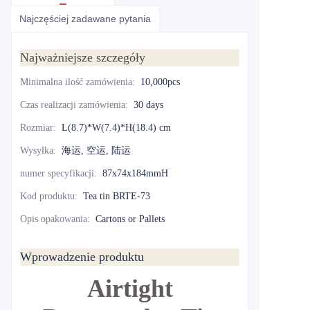
Najczęściej zadawane pytania
Najważniejsze szczegóły
Minimalna ilość zamówienia
:
10,000pcs
Czas realizacji zamówienia
:
30 days
Rozmiar
:
L(8.7)*W(7.4)*H(18.4) cm
Wysyłka
:
海运, 空运, 陆运
numer specyfikacji
:
87x74x184mmH
Kod produktu
:
Tea tin BRTE-73
Opis opakowania
:
Cartons or Pallets
Wprowadzenie produktu
Airtight