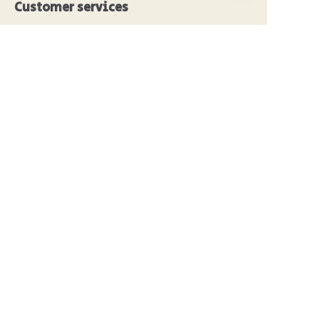
Customer services
Frequently Asked Questions
Tin Knowledge
Digital Catalogue
Pre-sales and After-sales Services
Contact Us
Nasze targi 2024
PROPAK 2024, Kenia
PROPAK 2026, Kenya
RosUpack 2026, Russia
PACK EXPO 2025, USA
JAPAN PACK 2025, Japan