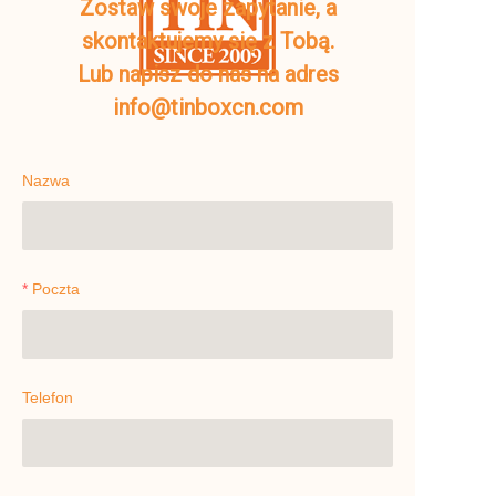
Zostaw swoje zapytanie, a
skontaktujemy się z Tobą.
Lub napisz do nas na adres
info@tinboxcn.com
Nazwa
Poczta
Telefon