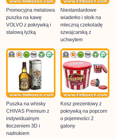
Promocyjna metalowa
Niestandardowe
puszka na kawę
wiaderko i słoik na
VOLVO z pokrywką i
mleczną czekoladę
stalową łyżką
szwajcarską z
uchwytem
Puszka na whisky
Kosz prezentowy z
CHIVAS Premium z
pokrywką na popcorn
indywidualnym
o pojemności 2
tłoczeniem 3D i
galony
nadrukiem