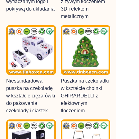
wytłaczanym logo i
z żywym tłoczeniem
pokrywą do układania
3D i efektem
metalicznym
Niestandardowa
Puszka na czekoladki
puszka na czekoladę
w kształcie choinki
w kształcie ciężarówki
GHIRARDELLI z
do pakowania
efektownym
czekolady i ciastek
tłoczeniem