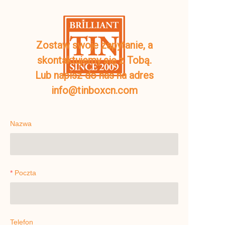
Zostaw swoje zapytanie, a
skontaktujemy się z Tobą.
Lub napisz do nas na adres
info@tinboxcn.com
Nazwa
Poczta
Telefon