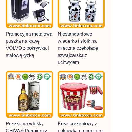
Promocyjna metalowa
Niestandardowe
puszka na kawę
wiaderko i słoik na
VOLVO z pokrywką i
mleczną czekoladę
stalową łyżką
szwajcarską z
uchwytem
Puszka na whisky
Kosz prezentowy z
CHIVAS Premium z
pokrywką na popcorn