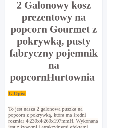
2 Galonowy kosz
prezentowy na
popcorn Gourmet z
pokrywką, pusty
fabryczny pojemnik
na
popcorn
Hurtownia
1. Opis:
To jest nasza 2 galonowa puszka na
popcorn z pokrywką,
która ma średni
rozmiar
Φ230xΦ260x197mmH. Wykonana
jest
z żywymi i atrakcyjnymi efektami