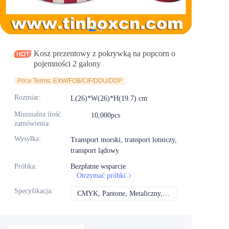
Aktualności
Produkty
Kosz prezentowy z pokrywką na popcorn o
pojemności 2 galony
Price Terms: EXW/FOB/CIF/DDU/DDP
Rozmiar
:
L(26)*W(26)*H(19.7) cm
Minimalna ilość
10,000pcs
zamówienia
:
Wysyłka
:
Transport morski, transport lotniczy,
transport lądowy
Próbka
:
Bezpłatne wsparcie
Otrzymać próbki
Specyfikacja
:
CMYK, Pantone, Metaliczny, Kolor spotowy itd.
CMYK, Pantone, Met