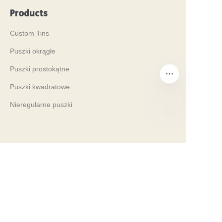
Products
Custom Tins
Puszki okrągłe
Puszki prostokątne
Puszki kwadratowe
Nieregularne puszki
PO
Company
Our History
Nasze wartości
Why Brilliant Tin Box?
Why Custom Tin Packaging?