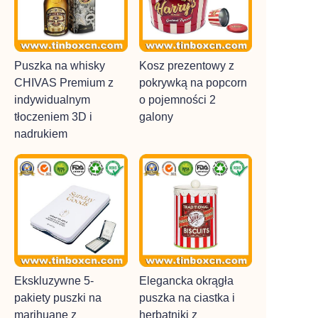
Puszka na whisky
Kosz prezentowy z
CHIVAS Premium z
pokrywką na popcorn
indywidualnym
o pojemności 2
tłoczeniem 3D i
galony
nadrukiem
Ekskluzywne 5-
Elegancka okrągła
pakiety puszki na
puszka na ciastka i
marihuanę z
herbatniki z