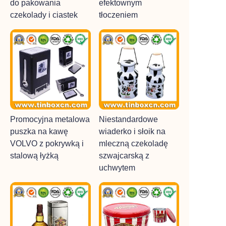
do pakowania
efektownym
czekolady i ciastek
tłoczeniem
Promocyjna metalowa
Niestandardowe
puszka na kawę
wiaderko i słoik na
VOLVO z pokrywką i
mleczną czekoladę
stalową łyżką
szwajcarską z
uchwytem