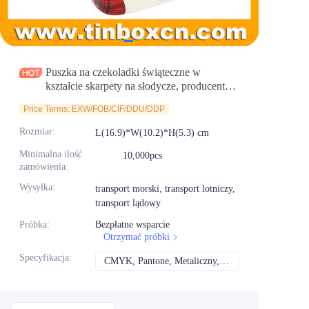
Aktualności
Produkty
Puszka na czekoladki świąteczne w
kształcie skarpety na słodycze, producent
pudełek prezentowych
Price Terms: EXW/FOB/CIF/DDU/DDP
Rozmiar
:
L(16.9)*W(10.2)*H(5.3) cm
Minimalna ilość
10,000pcs
zamówienia
:
Wysyłka
:
transport morski, transport lotniczy,
transport lądowy
Próbka
:
Bezpłatne wsparcie
Otrzymać próbki
Specyfikacja
:
CMYK, Pantone, Metaliczny, Kolor spotowy itd.
CMYK, Pantone, Met