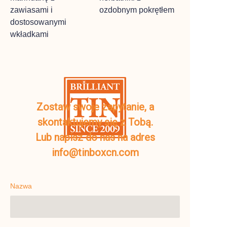
zawiasami i
ozdobnym pokrętłem
dostosowanymi
wkładkami
Zostaw swoje zapytanie, a
skontaktujemy się z Tobą.
Lub napisz do nas na adres
info@tinboxcn.com
Nazwa