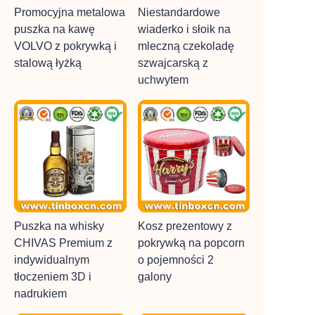
Promocyjna metalowa
Niestandardowe
puszka na kawę
wiaderko i słoik na
VOLVO z pokrywką i
mleczną czekoladę
stalową łyżką
szwajcarską z
uchwytem
Puszka na whisky
Kosz prezentowy z
CHIVAS Premium z
pokrywką na popcorn
indywidualnym
o pojemności 2
tłoczeniem 3D i
galony
nadrukiem