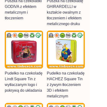
Puszka na czekoladki
Puszka na czekoladę
GODIVA z efektem
GHIRARDELLI w
metalicznym i
kształcie owalnym z
tłoczeniem
tłoczeniem i efektem
metalicznego druku
Pudełko na czekoladę
Pudełko na czekoladę
Lindt Square Tin z
HACHEZ Square Tin
wytłaczanym logo i
z żywym tłoczeniem
pokrywą do układania
3D i efektem
metalicznym