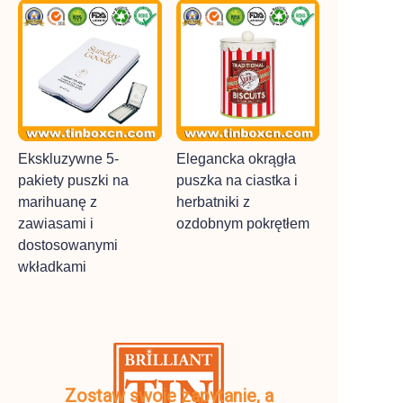
Ekskluzywne 5-
Elegancka okrągła
pakiety puszki na
puszka na ciastka i
marihuanę z
herbatniki z
zawiasami i
ozdobnym pokrętłem
dostosowanymi
wkładkami
Zostaw swoje zapytanie, a