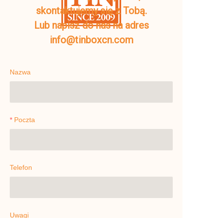
skontaktujemy się z Tobą.
Lub napisz do nas na adres
info@tinboxcn.com
Nazwa
Poczta
Telefon
Uwagi