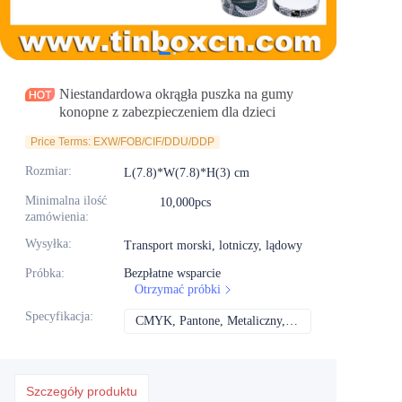
Aktualności
Produkty
Niestandardowa okrągła puszka na gumy
konopne z zabezpieczeniem dla dzieci
Price Terms: EXW/FOB/CIF/DDU/DDP
Rozmiar
:
L(7.8)*W(7.8)*H(3) cm
Minimalna ilość
10,000pcs
zamówienia
:
Wysyłka
:
Transport morski, lotniczy, lądowy
Próbka
:
Bezpłatne wsparcie
Otrzymać próbki
Specyfikacja
:
CMYK, Pantone, Metaliczny, Kolor spotowy itd.
CMYK, Pantone, Met
Szczegóły produktu