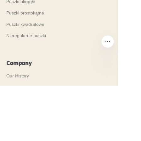
Puszki okrągłe
Puszki prostokątne
Puszki kwadratowe
Nieregularne puszki
Company
PO
Our History
Nasze wartości
Why Brilliant Tin Box?
Why Custom Tin Packaging?
Terms and Conditions
Customer services