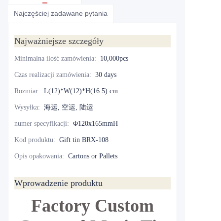
Najczęściej zadawane pytania
Najważniejsze szczegóły
Minimalna ilość zamówienia
:
10,000pcs
Czas realizacji zamówienia
:
30 days
Rozmiar
:
L(12)*W(12)*H(16.5) cm
Wysyłka
:
海运, 空运, 陆运
numer specyfikacji
:
Φ120x165mmH
Kod produktu
:
Gift tin BRX-108
Opis opakowania
:
Cartons or Pallets
Wprowadzenie produktu
Factory Custom