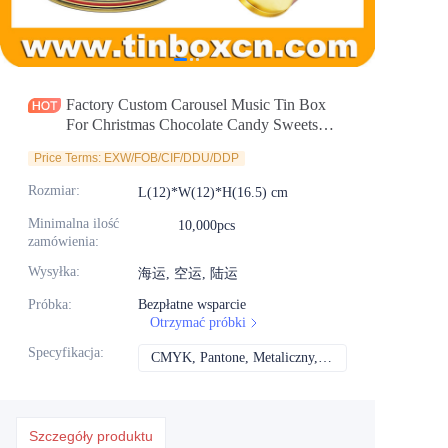
Aktualności
Produkty
Factory Custom Carousel Music Tin Box
For Christmas Chocolate Candy Sweets
Gifts Packaging
Price Terms: EXW/FOB/CIF/DDU/DDP
Rozmiar
:
L(12)*W(12)*H(16.5) cm
Minimalna ilość
10,000pcs
zamówienia
:
Wysyłka
:
海运, 空运, 陆运
Próbka
:
Bezpłatne wsparcie
Otrzymać próbki
Specyfikacja
:
CMYK, Pantone, Metaliczny, Kolor spotowy itd.
CMYK, Pantone, Met
Szczegóły produktu