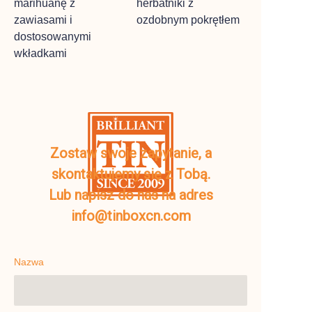
marihuanę z
herbatniki z
zawiasami i
ozdobnym pokrętłem
dostosowanymi
wkładkami
Zostaw swoje zapytanie, a
skontaktujemy się z Tobą.
Lub napisz do nas na adres
info@tinboxcn.com
Nazwa