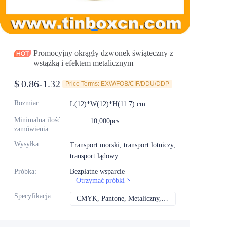
Aktualności
Produkty
Promocyjny okrągły dzwonek świąteczny z
wstążką i efektem metalicznym
$
0.86-1.32
Price Terms: EXW/FOB/CIF/DDU/DDP
Rozmiar
:
L(12)*W(12)*H(11.7) cm
Minimalna ilość
10,000pcs
zamówienia
:
Wysyłka
:
Transport morski, transport lotniczy,
transport lądowy
Próbka
:
Bezpłatne wsparcie
Otrzymać próbki
Specyfikacja
:
CMYK, Pantone, Metaliczny, Kolor spotowy itd.
CMYK, Pantone, Met