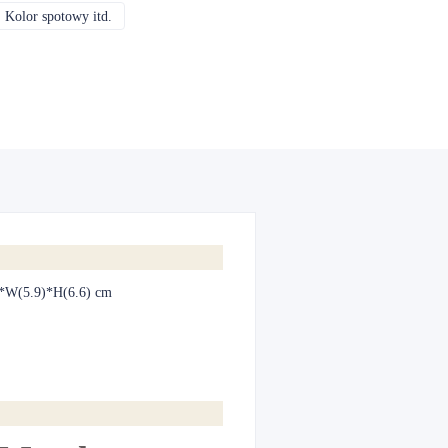
 Kolor spotowy itd.
CMYK, Pantone, Metaliczny, Kolor spotowy itd.
)*W(5.9)*H(6.6) cm