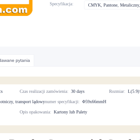
Specyfikacja
:
CMYK, Pantone, Metaliczny,
adawane pytania
cs
Czas realizacji zamówienia
:
30 days
Rozmiar
:
L(5.9
lotniczy, transport lądowy
numer specyfikacji
:
Φ59x66mmH
Opis opakowania
:
Kartony lub Palety