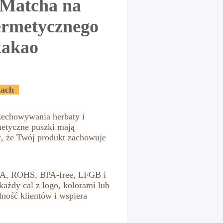
 Matcha na
ermetycznego
kakao
zkach
echowywania herbaty i
metyczne puszki mają
c, że Twój produkt zachowuje
FDA, ROHS, BPA-free, LFGB i
ażdy cal z logo, kolorami lub
ność klientów i wspiera