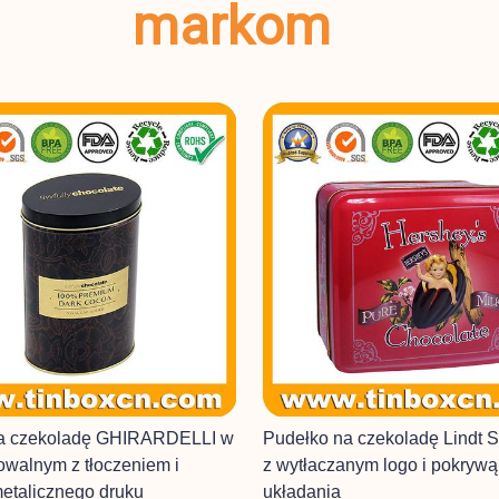
markom
a czekoladę GHIRARDELLI w
Pudełko na czekoladę Lindt S
 owalnym z tłoczeniem i
z wytłaczanym logo i pokrywą
etalicznego druku
układania