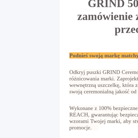
GRIND 50g
zamówienie 
prze
Podnieś swoją markę match
Odkryj puszki GRIND Ceremon
różnicowania marki. Zaprojek
wewnętrzną uszczelkę, która 
swoją ceremonialną jakość o
Wykonane z 100% bezpieczneg
REACH, gwarantując bezpiecze
wzorami Twojej marki, aby st
promocje.