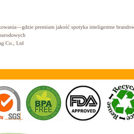
pakowania—gdzie premium jakość spotyka inteligentne bran
ynarodowych
ng Co., Ltd