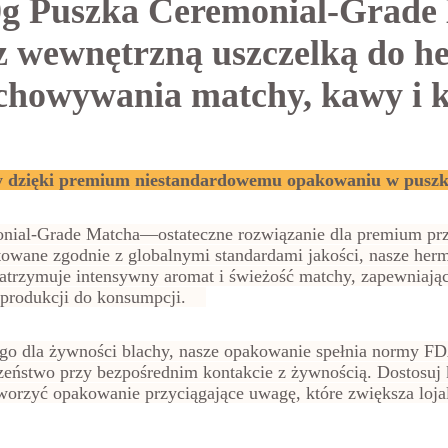
 Puszka Ceremonial-Grade
z wewnętrzną uszczelką do h
chowywania matchy, kawy i 
y dzięki premium niestandardowemu opakowaniu w pus
ial-Grade Matcha—ostateczne rozwiązanie dla premium prz
towane zgodnie z globalnymi standardami jakości, nasze her
zatrzymuje intensywny aromat i świeżość matchy, zapewniają
d produkcji do konsumpcji.
o dla żywności blachy, nasze opakowanie spełnia normy 
ństwo przy bezpośrednim kontakcie z żywnością. Dostosuj k
worzyć opakowanie przyciągające uwagę, które zwiększa lojal