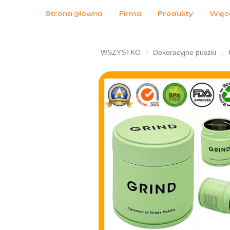
Obsługa klienta
Targi 2026
Certyfikaty
Aktualności
Produkty
Strona główna
Firma
Produkty
Więc
WSZYSTKO
Dekoracyjne puszki
Dek