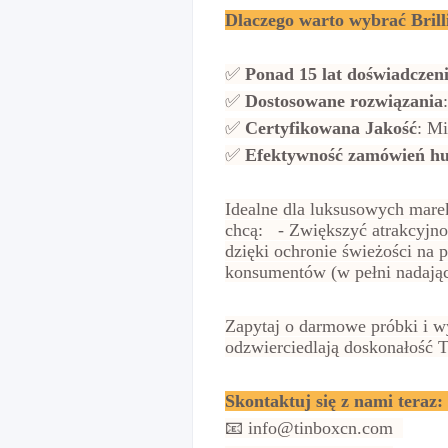
Dlaczego warto wybrać Bril
✅
Ponad 15 lat doświadczen
✅
Dostosowane rozwiązania
✅
Certyfikowana Jakość
: M
✅
Efektywność zamówień h
Idealne dla luksusowych marek
chcą: - Zwiększyć atrakcyjn
dzięki ochronie świeżości n
konsumentów (w pełni nadają
Zapytaj o darmowe próbki i w
odzwierciedlają doskonałość 
Skontaktuj się z nami teraz
📧 info@tinboxcn.com