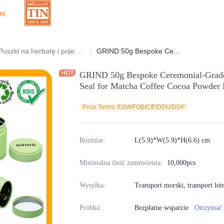
ej
oracyjne puszki
Puszki na herbatę i pojemniki metalowe
Puszki na herbatę i pojemniki metalowe
GRIND 50g Bespoke Ceremonial-Grade Matcha Tin With Interior Pad Seal for Matcha Coffee Cocoa Powder Hermetic Packaging Storage
GRIND 50g Bespoke Ceremonial-Grade 
Seal for Matcha Coffee Cocoa Powder 
Price Terms: EXW/FOB/CIF/DDU/DDP
Rozmiar
:
L(5.9)*W(5.9)*H(6.6) cm
Minimalna ilość zamówienia
:
10,000pcs
Wysyłka
:
Transport morski, transport lot
Próbka
:
Bezpłatne wsparcie
Otrzymać 