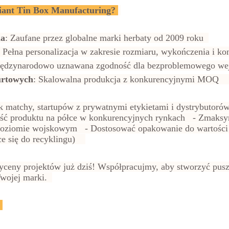
liant Tin Box Manufacturing?
ia
: Zaufane przez globalne marki herbaty od 2009 roku
: Pełna personalizacja w zakresie rozmiaru, wykończenia i kon
iędzynarodowo uznawana zgodność dla bezproblemowego we
urtowych
: Skalowalna produkcja z konkurencyjnymi MOQ
 matchy, startupów z prywatnymi etykietami i dystrybutorów
ość produktu na półce w konkurencyjnych rynkach - Zmaksy
a poziomie wojskowym - Dostosować opakowanie do wartośc
ce się do recyklingu)
yceny projektów już dziś! Współpracujmy, aby stworzyć pusz
Twojej marki.
: