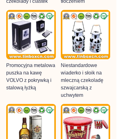
czekolady i ciastek
tłoczeniem
Promocyjna metalowa
Niestandardowe
puszka na kawę
wiaderko i słoik na
VOLVO z pokrywką i
mleczną czekoladę
stalową łyżką
szwajcarską z
uchwytem