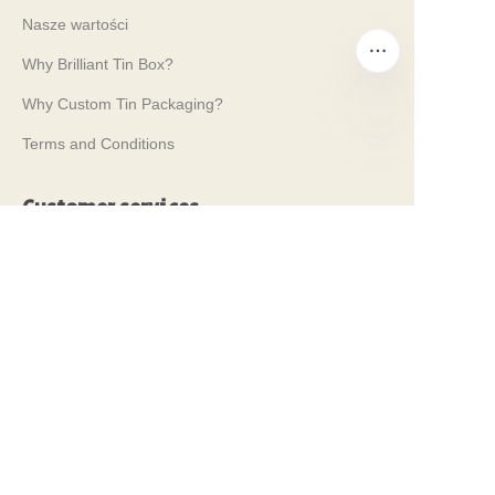
Nasze wartości
Why Brilliant Tin Box?
Why Custom Tin Packaging?
Terms and Conditions
PO
Customer services
Frequently Asked Questions
Tin Knowledge
Digital Catalogue
Pre-sales and After-sales Services
Contact Us
Nasze targi 2024