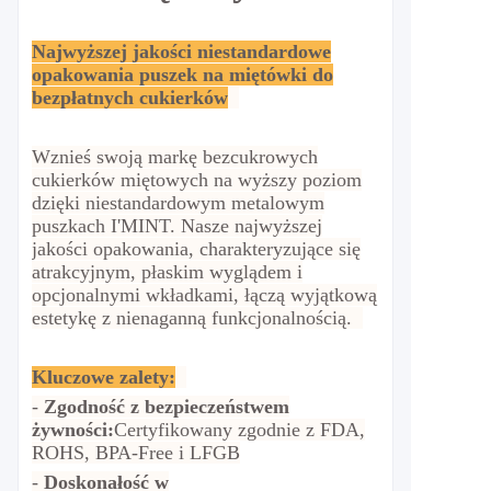
Najwyższej jakości niestandardowe
opakowania puszek na miętówki do
bezpłatnych cukierków
Wznieś swoją markę bezcukrowych
cukierków miętowych na wyższy poziom
dzięki niestandardowym metalowym
puszkach I'MINT. Nasze najwyższej
jakości opakowania, charakteryzujące się
atrakcyjnym, płaskim wyglądem i
opcjonalnymi wkładkami, łączą wyjątkową
estetykę z nienaganną funkcjonalnością.
Kluczowe zalety:
-
Zgodność z bezpieczeństwem
żywności:
Certyfikowany zgodnie z FDA,
ROHS, BPA-Free i LFGB
-
Doskonałość w