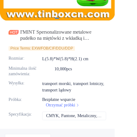
Aktualności
Produkty
I'MINT Spersonalizowane metalowe
pudełko na miętówki z wkładką i
atrakcyjnym, płaskim wyglądem dla
Price Terms: EXW/FOB/CIF/DDU/DDP
producenta opakowań na cukierki bez cukru
Rozmiar
:
L(5.8)*W(5.8)*H(2.1) cm
Minimalna ilość
10,000pcs
zamówienia
:
Wysyłka
:
transport morski, transport lotniczy,
transport lądowy
Próbka
:
Bezpłatne wsparcie
Otrzymać próbki
Specyfikacja
:
CMYK, Pantone, Metaliczny, Kolor spotowy itd.
CMYK, Pantone, Met