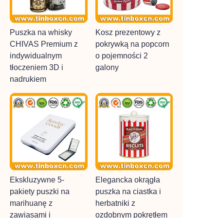
Puszka na whisky
Kosz prezentowy z
CHIVAS Premium z
pokrywką na popcorn
indywidualnym
o pojemności 2
tłoczeniem 3D i
galony
nadrukiem
Ekskluzywne 5-
Elegancka okrągła
pakiety puszki na
puszka na ciastka i
marihuanę z
herbatniki z
zawiasami i
ozdobnym pokrętłem