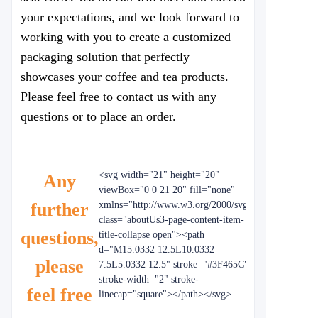
your expectations, and we look forward to
working with you to create a customized
packaging solution that perfectly
showcases your coffee and tea products.
Please feel free to contact us with any
questions or to place an order.
<svg width="21" height="20"
Any
viewBox="0 0 21 20" fill="none"
further
xmlns="http://www.w3.org/2000/svg"
class="aboutUs3-page-content-item-
questions,
title-collapse open"><path
d="M15.0332 12.5L10.0332
please
7.5L5.0332 12.5" stroke="#3F465C"
stroke-width="2" stroke-
feel free
linecap="square"></path></svg>