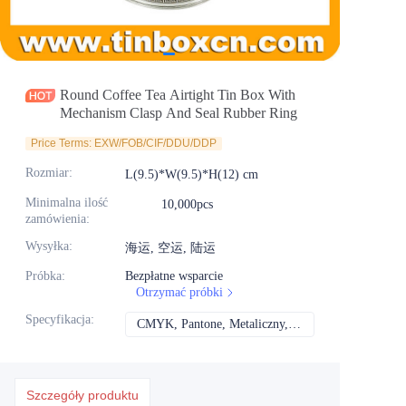
Aktualności
Produkty
Round Coffee Tea Airtight Tin Box With
Mechanism Clasp And Seal Rubber Ring
Price Terms: EXW/FOB/CIF/DDU/DDP
Rozmiar
:
L(9.5)*W(9.5)*H(12) cm
Minimalna ilość
10,000pcs
zamówienia
:
Wysyłka
:
海运, 空运, 陆运
Próbka
:
Bezpłatne wsparcie
Otrzymać próbki
Specyfikacja
:
CMYK, Pantone, Metaliczny, Kolor spotowy itd.
CMYK, Pantone, Met
Szczegóły produktu