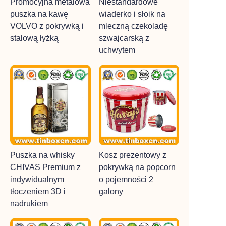
Promocyjna metalowa
Niestandardowe
puszka na kawę
wiaderko i słoik na
VOLVO z pokrywką i
mleczną czekoladę
stalową łyżką
szwajcarską z
uchwytem
Puszka na whisky
Kosz prezentowy z
CHIVAS Premium z
pokrywką na popcorn
indywidualnym
o pojemności 2
tłoczeniem 3D i
galony
nadrukiem