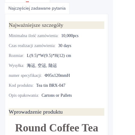
Najczęściej zadawane pytania
Najważniejsze szczegóły
Minimalna ilość zamówienia
:
10,000pcs
Czas realizacji zamówienia
:
30 days
Rozmiar
:
L(9.5)*W(9.5)*H(12) cm
Wysyłka
:
海运, 空运, 陆运
numer specyfikacji
:
Φ95x120mmH
Kod produktu
:
Tea tin BRX-047
Opis opakowania
:
Cartons or Pallets
Wprowadzenie produktu
Round Coffee Tea