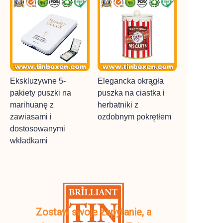
Ekskluzywne 5-
Elegancka okrągła
pakiety puszki na
puszka na ciastka i
marihuanę z
herbatniki z
zawiasami i
ozdobnym pokrętłem
dostosowanymi
wkładkami
Zostaw swoje zapytanie, a