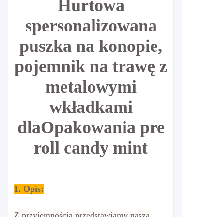
Hurtowa
spersonalizowana
puszka na konopie,
pojemnik na trawę z
metalowymi
wkładkami
dla
Opakowania pre
roll candy mint
1. Opis:
Z przyjemnością przedstawiamy naszą