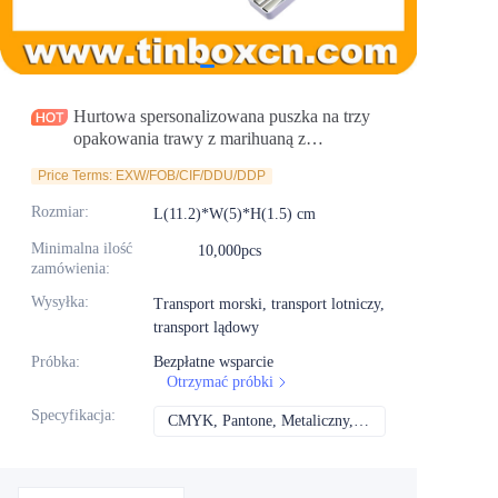
Aktualności
Produkty
Hurtowa spersonalizowana puszka na trzy
opakowania trawy z marihuaną z
metalowymi wkładkami
Price Terms: EXW/FOB/CIF/DDU/DDP
Rozmiar
:
L(11.2)*W(5)*H(1.5) cm
Minimalna ilość
10,000pcs
zamówienia
:
Wysyłka
:
Transport morski, transport lotniczy,
transport lądowy
Próbka
:
Bezpłatne wsparcie
Otrzymać próbki
Specyfikacja
:
CMYK, Pantone, Metaliczny, Kolor spotowy itd.
CMYK, Pantone, Met