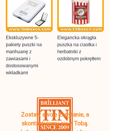
Ekskluzywne 5-
Elegancka okrągła
pakiety puszki na
puszka na ciastka i
marihuanę z
herbatniki z
zawiasami i
ozdobnym pokrętłem
dostosowanymi
wkładkami
Zostaw swoje zapytanie, a
skontaktujemy się z Tobą.