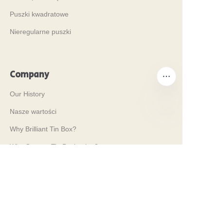
Puszki kwadratowe
Nieregularne puszki
Company
Our History
Nasze wartości
PO
Why Brilliant Tin Box?
Why Custom Tin Packaging?
Terms and Conditions
Customer services
Frequently Asked Questions