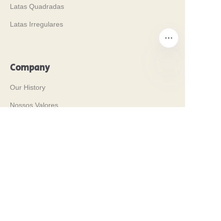
Latas Quadradas
Latas Irregulares
Company
Our History
PT
Nossos Valores
Why Brilliant Tin Box?
Why Custom Tin Packaging?
Terms and Conditions
Customer services
Frequently Asked Questions