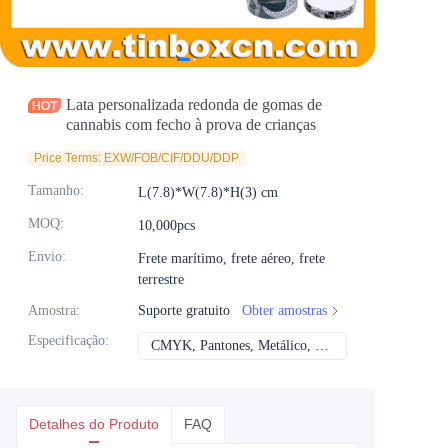
Notícias
Produtos
Lata personalizada redonda de gomas de
cannabis com fecho à prova de crianças
Price Terms: EXW/FOB/CIF/DDU/DDP
Tamanho
:
L(7.8)*W(7.8)*H(3) cm
MOQ
:
10,000pcs
Envio
:
Frete marítimo, frete aéreo, frete
terrestre
Amostra
:
Suporte gratuito
Obter amostras
Especificação
:
CMYK, Pantones, Metálico, Cor direta etc
CMYK, Pantones, Me
Detalhes do Produto
FAQ