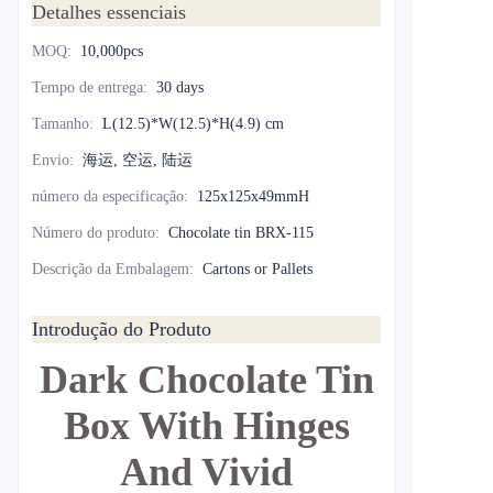
Detalhes essenciais
MOQ
:
10,000pcs
Tempo de entrega
:
30 days
Tamanho
:
L(12.5)*W(12.5)*H(4.9) cm
Envio
:
海运, 空运, 陆运
número da especificação
:
125x125x49mmH
Número do produto
:
Chocolate tin BRX-115
Descrição da Embalagem
:
Cartons or Pallets
Introdução do Produto
Dark Chocolate Tin
Box With Hinges
And Vivid