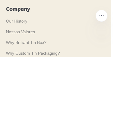
Company
Our History
Nossos Valores
Why Brilliant Tin Box?
PT
Why Custom Tin Packaging?
Terms and Conditions
Customer services
Frequently Asked Questions
Tin Knowledge
Digital Catalogue
Pre-sales and After-sales Services