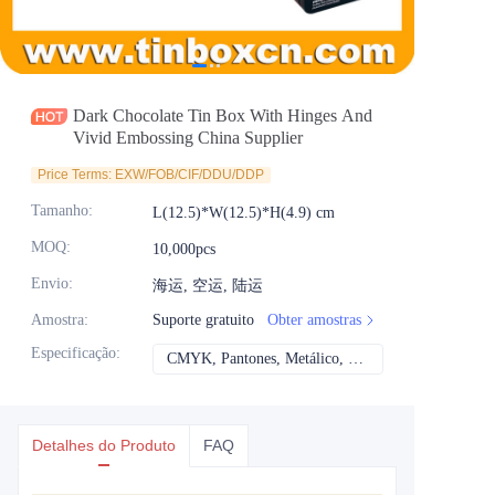
Notícias
Produtos
Dark Chocolate Tin Box With Hinges And
Vivid Embossing China Supplier
Price Terms: EXW/FOB/CIF/DDU/DDP
Tamanho
:
L(12.5)*W(12.5)*H(4.9) cm
MOQ
:
10,000pcs
Envio
:
海运, 空运, 陆运
Amostra
:
Suporte gratuito
Obter amostras
Especificação
:
CMYK, Pantones, Metálico, Cor direta etc
CMYK, Pantones, Me
Detalhes do Produto
FAQ