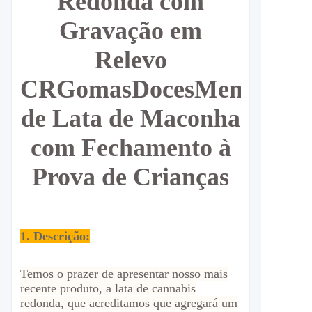
Redonda com
Gravação em
Relevo
CR
Gomas
Doces
Menta
For
de Lata de Maconha
com Fechamento à
Prova de Crianças
1. Descrição:
Temos o prazer de apresentar nosso mais
recente produto, a lata de cannabis
redonda, que acreditamos que agregará um