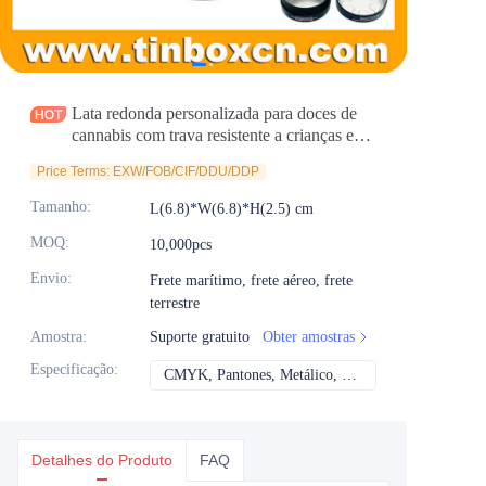
Notícias
Produtos
Lata redonda personalizada para doces de
cannabis com trava resistente a crianças e
efeito em alto-relevo
Price Terms: EXW/FOB/CIF/DDU/DDP
Tamanho
:
L(6.8)*W(6.8)*H(2.5) cm
MOQ
:
10,000pcs
Envio
:
Frete marítimo, frete aéreo, frete
terrestre
Amostra
:
Suporte gratuito
Obter amostras
Especificação
:
CMYK, Pantones, Metálico, Cor direta etc
CMYK, Pantones, Me
Detalhes do Produto
FAQ