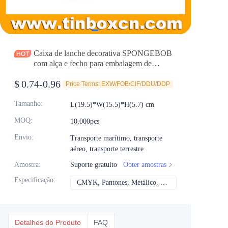
Notícias
Produtos
Caixa de lanche decorativa SPONGEBOB
com alça e fecho para embalagem de
presente
$
0.74-0.96
Price Terms: EXW/FOB/CIF/DDU/DDP
Tamanho
:
L(19.5)*W(15.5)*H(5.7) cm
MOQ
:
10,000pcs
Envio
:
Transporte marítimo, transporte
aéreo, transporte terrestre
Amostra
:
Suporte gratuito
Obter amostras
Especificação
:
CMYK, Pantones, Metálico, Cor direta etc
CMYK, Pantones, Me
Detalhes do Produto
FAQ