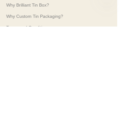
Why Brilliant Tin Box?
PT
Why Custom Tin Packaging?
Terms and Conditions
Customer services
Frequently Asked Questions
Tin Knowledge
Digital Catalogue
Pre-sales and After-sales Services
Contact Us
Nossas Feiras Comerciais 2024
PROPAK 2024, Quênia