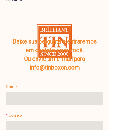
Deixe sua pergunta e entraremos
em contato com você.
Ou envie um e-mail para
info@tinboxcn.com
Nome
Correio