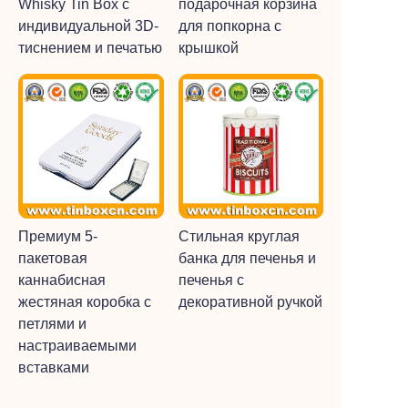
Whisky Tin Box с
подарочная корзина
индивидуальной 3D-
для попкорна с
тиснением и печатью
крышкой
Премиум 5-
Стильная круглая
пакетовая
банка для печенья и
каннабисная
печенья с
жестяная коробка с
декоративной ручкой
петлями и
настраиваемыми
вставками