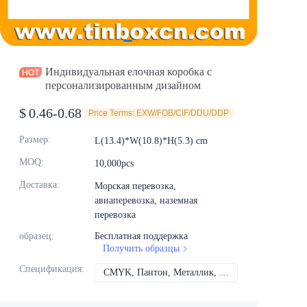
Новости
Продукты
Индивидуальная елочная коробка с
персонализированным дизайном
$
0.46-0.68
Price Terms: EXW/FOB/CIF/DDU/DDP
Размер
:
L(13.4)*W(10.8)*H(5.3) cm
MOQ
:
10,000pcs
Доставка
:
Морская перевозка,
авиаперевозка, наземная
перевозка
образец
:
Бесплатная поддержка
Получить образцы
Спецификация
:
CMYK, Пантон, Металлик, Спот-цвет и т.д.
CMYK, Пантон, Мет