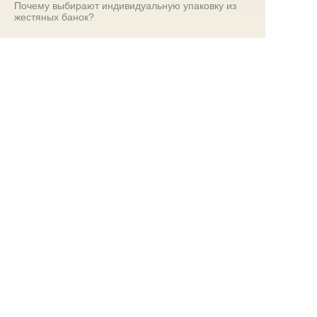
Почему выбирают индивидуальную упаковку из
RU
жестяных банок?
Условия и положения
Обслуживание клиентов
Часто задаваемые вопросы
Знания о жестяных банках
Цифровой каталог
Предпродажные и послепродажные услуги
Свяжитесь с нами
Наши выставки 2024
PROPAK 2024, Кения
MET PACK 2023, Германия