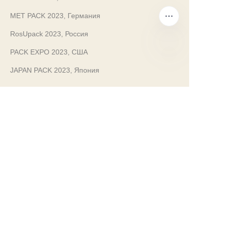
MET PACK 2023, Германия
RosUpack 2023, Россия
PACK EXPO 2023, США
RU
JAPAN PACK 2023, Япония
Устойчивость
Чистое производство
100% бесконечно перерабатываемая стальная
упаковка.
Мы стремимся к чистому, экологически
безопасному производству.