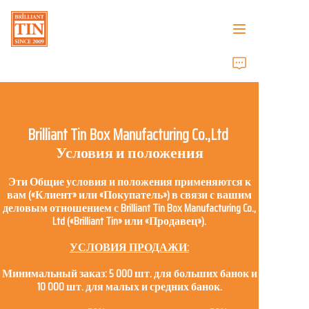
Главная
Компания
Brilliant Tin Box Manufacturing Co.,Ltd
Продукты
Условия и положения
Эти Общие условия и положения применяются к
Служба поддержки клиентов
вам («Клиент» или «Покупатель») в связи с вашим
деловым отношением с Brilliant Tin Box Manufacturing Co.,
Выставки 2026
Ltd («Brilliant Tin» или «Продавец»).
УСЛОВИЯ ПРОДАЖИ:
Сертификаты
Минимальный заказ: 5 000 шт. для больших банок и
10 000 шт. для малых и средних банок.
Устойчивость