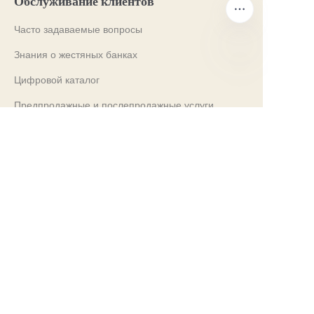
Обслуживание клиентов
Часто задаваемые вопросы
Знания о жестяных банках
Цифровой каталог
RU
Предпродажные и послепродажные услуги
Свяжитесь с нами
Наши выставки 2024
PROPAK 2024, Кения
MET PACK 2023, Германия
RosUpack 2023, Россия
PACK EXPO 2023, США
JAPAN PACK 2023, Япония