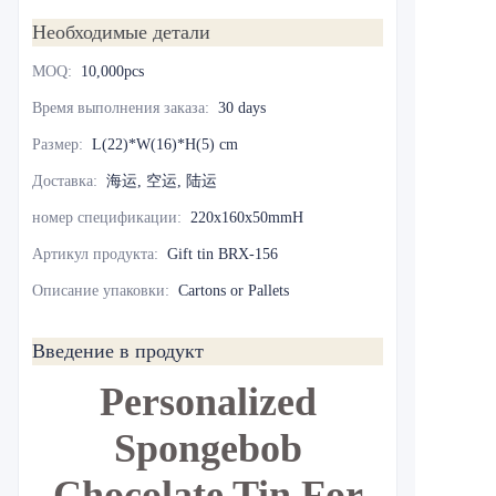
Необходимые детали
MOQ
:
10,000pcs
Время выполнения заказа
:
30 days
Размер
:
L(22)*W(16)*H(5) cm
Доставка
:
海运, 空运, 陆运
номер спецификации
:
220x160x50mmH
Артикул продукта
:
Gift tin BRX-156
Описание упаковки
:
Cartons or Pallets
Введение в продукт
Personalized
Spongebob
Chocolate Tin For