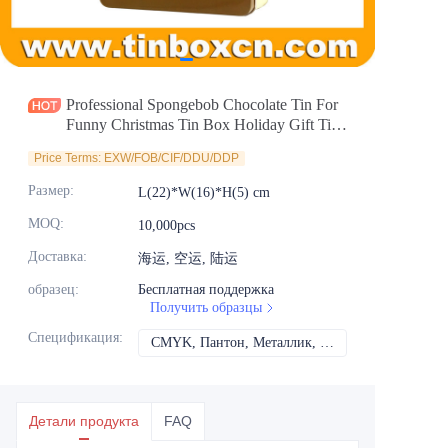
Новости
Продукты
Professional Spongebob Chocolate Tin For
Funny Christmas Tin Box Holiday Gift Tin
Packaging Supplier
Price Terms: EXW/FOB/CIF/DDU/DDP
Размер
:
L(22)*W(16)*H(5) cm
MOQ
:
10,000pcs
Доставка
:
海运, 空运, 陆运
образец
:
Бесплатная поддержка
Получить образцы
Спецификация
:
CMYK, Пантон, Металлик, Спот-цвет и т.д.
CMYK, Пантон, Мет
Детали продукта
FAQ