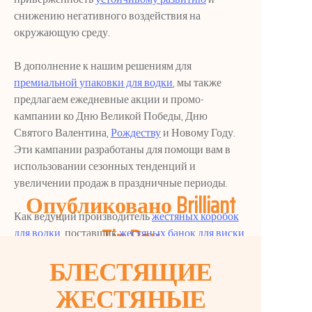
снижению негативного воздействия на
окружающую среду.
В дополнение к нашим решениям для
премиальной упаковки для водки
, мы также
предлагаем ежедневные акции и промо-
кампании ко Дню Великой Победы, Дню
Святого Валентина,
Рождеству
и Новому Году.
Эти кампании разработаны для помощи вам в
использовании сезонных тенденций и
увеличении продаж в праздничные периоды.
Опубликовано Brilliant
Как ведущий производитель
жестяных коробок
Tin Box
для водки
, поставщик
жестяных банок для виски
и оптовик
жестяных банок для вина
, мы
БЛЕСТЯЩИЕ
гордимся предлагать
отличный сервис
и
конкурентоспособные цены нашим клиентам.
ЖЕСТЯНЫЕ
Мы тесно сотрудничаем с нашими клиентами,