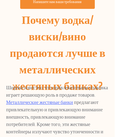
Напишите нам ваши требования
Почему водка/
виски/вино
продаются лучше в
металлических
жестяных банках?
Широко известно, что привлекательная упаковка
играет решающую роль в продаже товаров.
Металлические жестяные банки
предлагают
привлекательную и привлекающую внимание
внешность, привлекающую внимание
потребителей. Кроме того, эти жестяные
контейнеры излучают чувство утонченности и