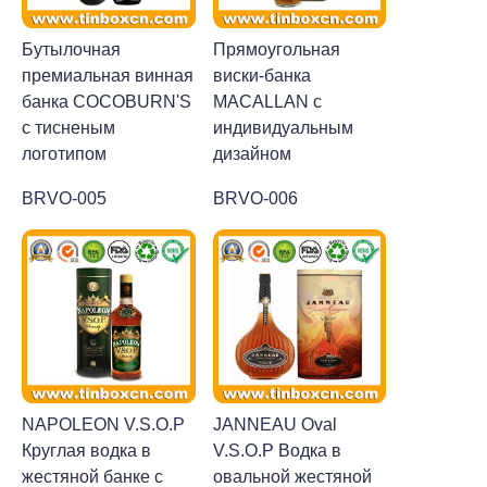
Бутылочная
Прямоугольная
премиальная винная
виски-банка
банка COCOBURN'S
MACALLAN с
с тисненым
индивидуальным
логотипом
дизайном
BRVO-005
BRVO-006
NAPOLEON V.S.O.P
JANNEAU Oval
Круглая водка в
V.S.O.P Водка в
жестяной банке с
овальной жестяной