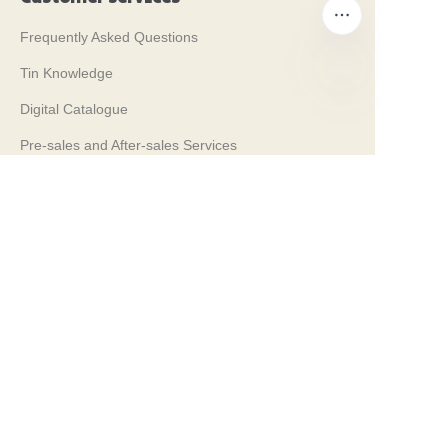
Frequently Asked Questions
Tin Knowledge
Digital Catalogue
TR
Pre-sales and After-sales Services
Contact Us
Fuarlarımız 2024
PROPAK 2024, Kenya
PROPAK 2026, Kenya
RosUpack 2026, Russia
PACK EXPO 2025, USA
JAPAN PACK 2025, Japan