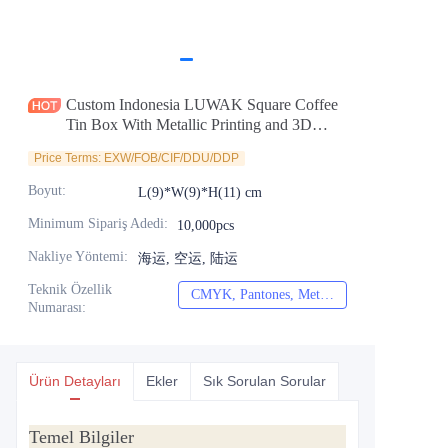
Haberler
Ürünler
Custom Indonesia LUWAK Square Coffee
Tin Box With Metallic Printing and 3D
Embossing Empty Coffee Tin Can
Price Terms: EXW/FOB/CIF/DDU/DDP
Container with Lid for Wholesale
Boyut
:
L(9)*W(9)*H(11) cm
Minimum Sipariş Adedi
:
10,000pcs
Nakliye Yöntemi
:
海运, 空运, 陆运
Teknik Özellik
CMYK, Pantones, Metalik, Nokta rengi vb.
CMYK, Pantones, Me
Numarası
:
Ürün Detayları
Ekler
Sık Sorulan Sorular
Temel Bilgiler