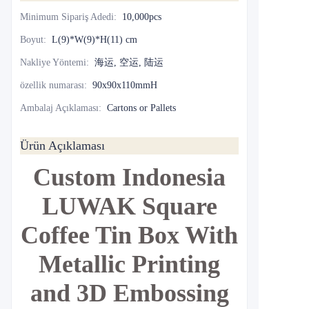
Minimum Sipariş Adedi
:
10,000pcs
Boyut
:
L(9)*W(9)*H(11) cm
Nakliye Yöntemi
:
海运, 空运, 陆运
özellik numarası
:
90x90x110mmH
Ambalaj Açıklaması
:
Cartons or Pallets
Ürün Açıklaması
Custom Indonesia
LUWAK Square
Coffee Tin Box With
Metallic Printing
and 3D Embossing