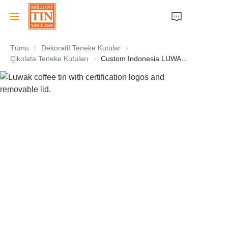
Tümü
Dekoratif Teneke Kutular
Dekoratif Teneke Kutular
Ana Sayfa
Çikolata Teneke Kutuları
Çikolata Teneke Kutuları
Custom Indonesia LUWAK Square Coffee Tin Box With Metallic Printing and 3D Embossing Empty Coffee Tin Can Container with Lid for Wholesale
Şirket
Ürünler
Müşteri Hizmetleri
Fuarlar 2026
Sertifikalar
Sürdürülebilirlik