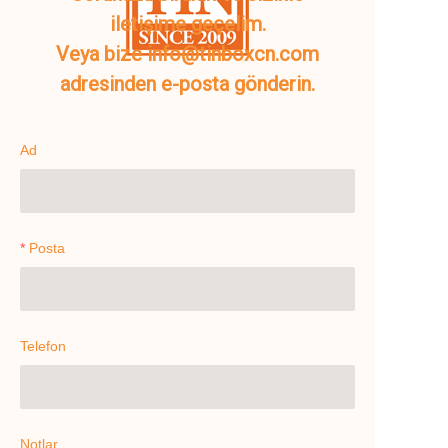
iletişime geçelim.
Veya bize info@tinboxcn.com
adresinden e-posta gönderin.
Ad
Posta
Telefon
Notlar