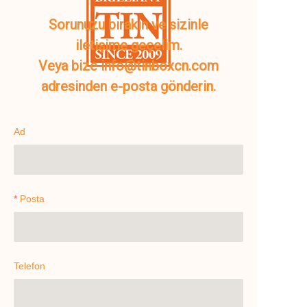
Sorunuzu bırakın ve sizinle
iletişime geçelim.
Veya bize info@tinboxcn.com
adresinden e-posta gönderin.
Ad
Posta
Telefon