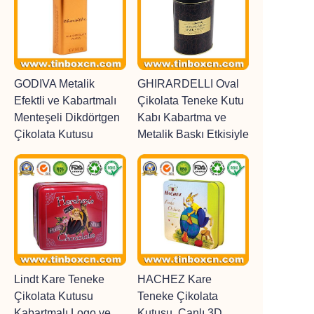
GODIVA Metalik
GHIRARDELLI Oval
Efektli ve Kabartmalı
Çikolata Teneke Kutu
Menteşeli Dikdörtgen
Kabı Kabartma ve
Çikolata Kutusu
Metalik Baskı Etkisiyle
Lindt Kare Teneke
HACHEZ Kare
Çikolata Kutusu
Teneke Çikolata
Kabartmalı Logo ve
Kutusu, Canlı 3D