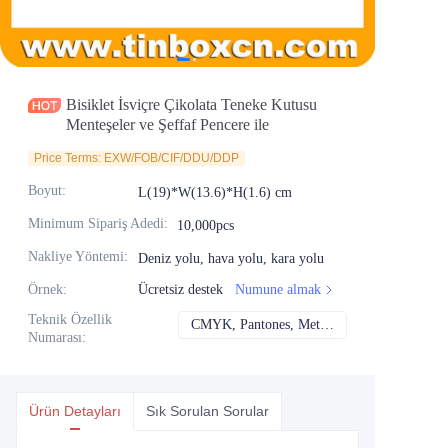
Haberler
Ürünler
Bisiklet İsviçre Çikolata Teneke Kutusu
Menteşeler ve Şeffaf Pencere ile
Price Terms: EXW/FOB/CIF/DDU/DDP
Boyut
:
L(19)*W(13.6)*H(1.6) cm
Minimum Sipariş Adedi
:
10,000pcs
Nakliye Yöntemi
:
Deniz yolu, hava yolu, kara yolu
Örnek
:
Ücretsiz destek
Numune almak
Teknik Özellik
CMYK, Pantones, Metalik, Nokta rengi vb.
CMYK, Pantones, Me
Numarası
:
Ürün Detayları
Sık Sorulan Sorular