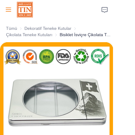
Tümü
Dekoratif Teneke Kutular
Dekoratif Teneke Kutular
Ana Sayfa
Çikolata Teneke Kutuları
Çikolata Teneke Kutuları
Bisiklet İsviçre Çikolata Teneke Kutusu Menteşeler ve Şeffaf Pencere ile
Şirket
Ürünler
Müşteri Hizmetleri
Fuarlar 2026
Sertifikalar
Sürdürülebilirlik