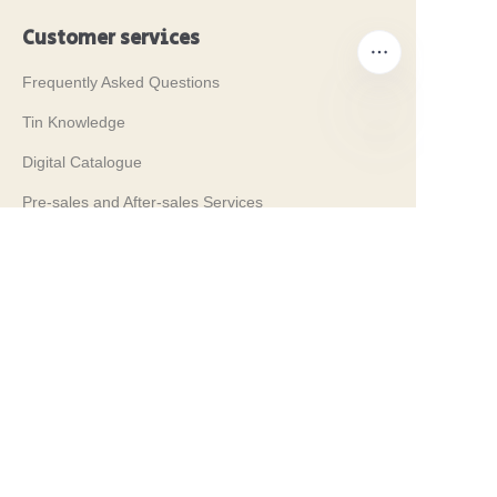
Customer services
Frequently Asked Questions
Tin Knowledge
Digital Catalogue
TR
Pre-sales and After-sales Services
Contact Us
Fuarlarımız 2024
PROPAK 2024, Kenya
PROPAK 2026, Kenya
RosUpack 2026, Russia
PACK EXPO 2025, USA