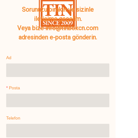
Sorunuzu bırakın ve sizinle
iletişime geçelim.
Veya bize info@tinboxcn.com
adresinden e-posta gönderin.
Ad
Posta
Telefon