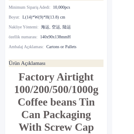
Minimum Sipariş Adedi
:
10,000pcs
Boyut
:
L(14)*W(9)*H(13.8) cm
Nakliye Yöntemi
:
海运, 空运, 陆运
özellik numarası
:
140x90x138mmH
Ambalaj Açıklaması
:
Cartons or Pallets
Ürün Açıklaması
Factory Airtight
100/200/500/1000g
Coffee beans Tin
Can Packaging
With Screw Cap