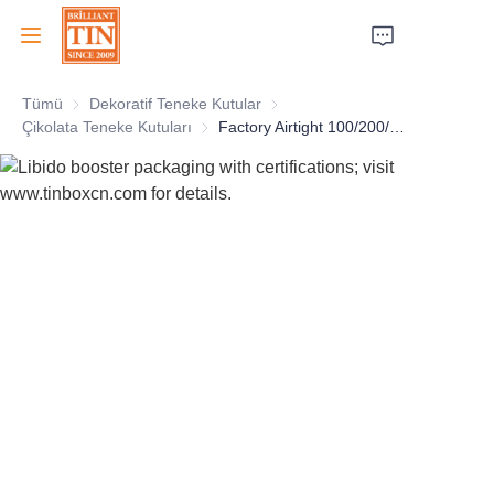
Tümü
Dekoratif Teneke Kutular
Dekoratif Teneke Kutular
Ana Sayfa
Çikolata Teneke Kutuları
Çikolata Teneke Kutuları
Factory Airtight 100/200/500/1000g Coffee beans Tin Can Packaging With Screw Cap and Valve Custom Rectangle Coffee Tin Box For Wholesale
Şirket
Ürünler
Müşteri Hizmetleri
Fuarlar 2026
Sertifikalar
Sürdürülebilirlik