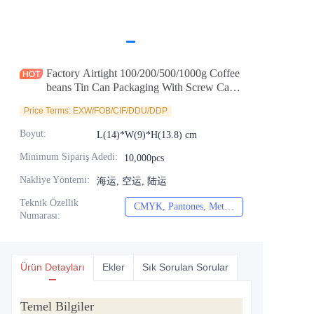
Haberler
Ürünler
Factory Airtight 100/200/500/1000g Coffee
beans Tin Can Packaging With Screw Cap
and Valve Custom Rectangle Coffee Tin
Price Terms: EXW/FOB/CIF/DDU/DDP
Box For Wholesale
Boyut
:
L(14)*W(9)*H(13.8) cm
Minimum Sipariş Adedi
:
10,000pcs
Nakliye Yöntemi
:
海运, 空运, 陆运
Teknik Özellik
CMYK, Pantones, Metalik, Nokta rengi vb.
CMYK, Pantones, Me
Numarası
:
Ürün Detayları
Ekler
Sık Sorulan Sorular
Temel Bilgiler