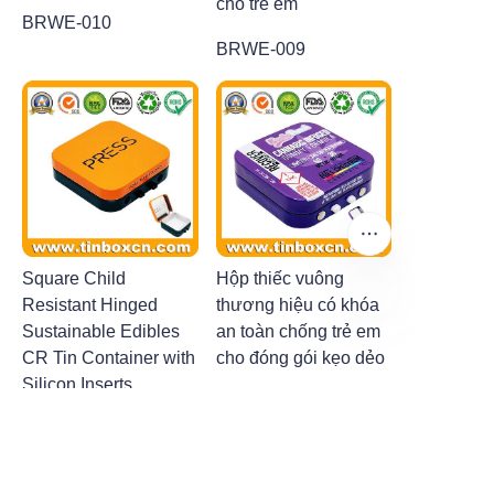
cho trẻ em
BRWE-010
BRWE-009
Square Child
Hộp thiếc vuông
Resistant Hinged
thương hiệu có khóa
Sustainable Edibles
an toàn chống trẻ em
VI
CR Tin Container with
cho đóng gói kẹo dẻo
Silicon Inserts
BRWE-012
BRX-001