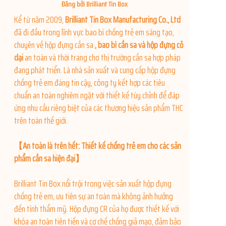
Đăng bởi Brilliant Tin Box
Tin tức
Kể từ năm 2009,
Brilliant Tin Box Manufacturing Co., Ltd
đã đi đầu trong lĩnh vực bao bì chống trẻ em sáng tạo,
Sản phẩm
chuyên về hộp đựng cần sa
, bao bì cần sa và hộp đựng cỏ
dại
an toàn và thời trang
cho thị trường cần sa hợp pháp
đang phát triển. Là nhà sản xuất và cung cấp hộp đựng
chống trẻ em đáng tin cậy, công ty kết hợp các tiêu
chuẩn an toàn nghiêm ngặt với thiết kế tùy chỉnh để đáp
ứng nhu cầu riêng biệt của các thương hiệu sản phẩm THC
trên toàn thế giới.
【An toàn là trên hết: Thiết kế chống trẻ em cho các sản
phẩm cần sa hiện đại】
Brilliant Tin Box nổi trội trong việc sản xuất hộp đựng
chống trẻ em, ưu tiên sự an toàn mà không ảnh hưởng
đến tính thẩm mỹ. Hộp đựng CR của họ được thiết kế với
khóa an toàn tiên tiến và cơ chế chống giả mạo, đảm bảo