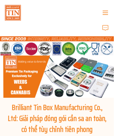
Trang chủ
Công ty
Sản phẩm
Dịch vụ khách hàng
Triển lãm thương mại 2026
Brilliant Tin Box Manufacturing Co.,
Chứng chỉ
Ltd: Giải pháp đóng gói cần sa an toàn,
có thể tùy chỉnh tiên phong
Bền vững