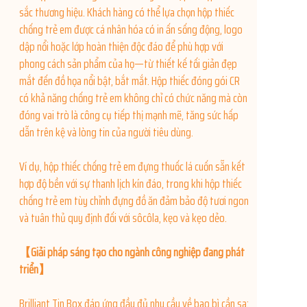
sắc thương hiệu. Khách hàng có thể lựa chọn hộp thiếc
chống trẻ em được cá nhân hóa có in ấn sống động, logo
dập nổi hoặc lớp hoàn thiện độc đáo để phù hợp với
phong cách sản phẩm của họ—từ thiết kế tối giản đẹp
mắt đến đồ họa nổi bật, bắt mắt. Hộp thiếc đóng gói CR
có khả năng chống trẻ em không chỉ có chức năng mà còn
đóng vai trò là công cụ tiếp thị mạnh mẽ, tăng sức hấp
dẫn trên kệ và lòng tin của người tiêu dùng.
Ví dụ, hộp thiếc chống trẻ em đựng thuốc lá cuốn sẵn kết
hợp độ bền với sự thanh lịch kín đáo, trong khi hộp thiếc
chống trẻ em tùy chỉnh đựng đồ ăn đảm bảo độ tươi ngon
và tuân thủ quy định đối với sôcôla, kẹo và kẹo dẻo.
【Giải pháp sáng tạo cho ngành công nghiệp đang phát
triển】
Brilliant Tin Box đáp ứng đầy đủ nhu cầu về bao bì cần sa: