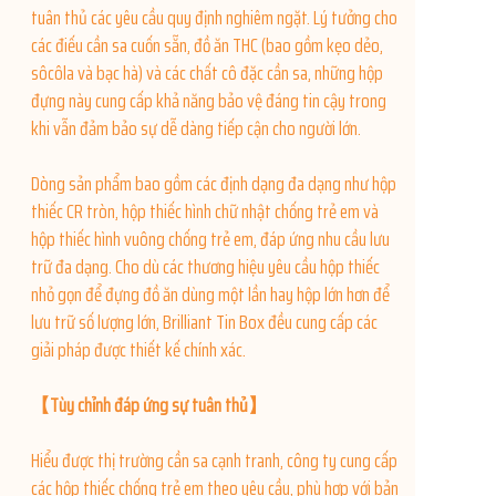
tuân thủ các yêu cầu quy định nghiêm ngặt. Lý tưởng cho
các điếu cần sa cuốn sẵn, đồ ăn THC (bao gồm kẹo dẻo,
sôcôla và bạc hà) và các chất cô đặc cần sa, những hộp
đựng này cung cấp khả năng bảo vệ đáng tin cậy trong
khi vẫn đảm bảo sự dễ dàng tiếp cận cho người lớn.
Dòng sản phẩm bao gồm các định dạng đa dạng như hộp
thiếc CR tròn, hộp thiếc hình chữ nhật chống trẻ em và
hộp thiếc hình vuông chống trẻ em, đáp ứng nhu cầu lưu
trữ đa dạng. Cho dù các thương hiệu yêu cầu hộp thiếc
nhỏ gọn để đựng đồ ăn dùng một lần hay hộp lớn hơn để
lưu trữ số lượng lớn, Brilliant Tin Box đều cung cấp các
giải pháp được thiết kế chính xác.
【Tùy chỉnh đáp ứng sự tuân thủ】
Hiểu được thị trường cần sa cạnh tranh, công ty cung cấp
các hộp thiếc chống trẻ em theo yêu cầu, phù hợp với bản