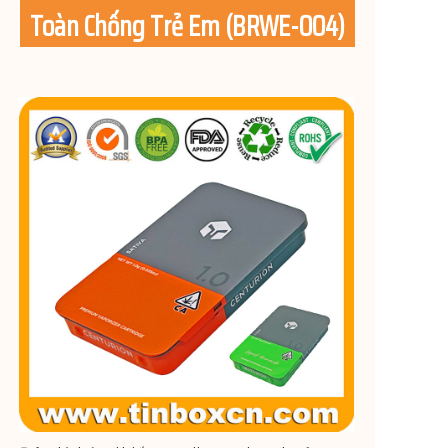
Toàn Chống Trẻ Em
(BRWE-004)