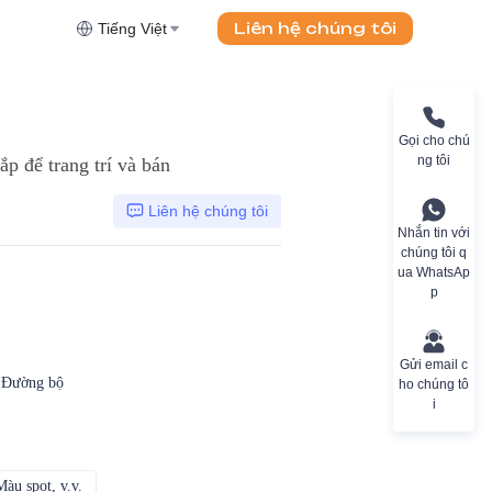
Liên hệ chúng tôi
Tiếng Việt
Gọi cho chú
ng tôi
p để trang trí và bán
Liên hệ chúng tôi
Nhắn tin với
chúng tôi q
ua WhatsAp
p
Gửi email c
, Đường bộ
ho chúng tô
i
àu spot, v.v.
CMYK, Pantones, Metallic, Màu spot, v.v.