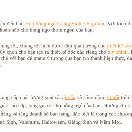
hiệu đến bạn
Hộp bỏng ngô Giáng Sinh 3.5 gallon
. Với kích
i hoàn hảo cho bỏng ngô thơm ngon của bạn.
chúng tôi, chúng tôi hiểu được tầm quan trọng của
thiết kế tùy
tùy chọn cho bạn tạo ra thiết kế độc đáo riêng cho
tùy chỉnh
. 
t chẽ với bạn để mang ý tưởng của bạn trở thành hiện thực, 
.
cung cấp chất lượng xuất sắc.
in ấn
và sống động
in nổi
trên 
iác cao cấp, tăng giá trị cho bỏng ngô của bạn.
Những chi ti
h hàng và tăng doanh số bán hàng, đặc biệt là trong các chươ
hục Sinh, Valentine, Halloween, Giáng Sinh và Năm Mới.