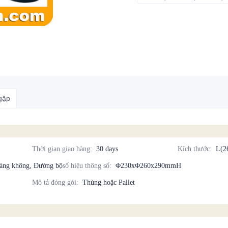
gặp
Thời gian giao hàng
:
30 days
Kích thước
:
L(2
Hàng không, Đường bộ
số hiệu thông số
:
Φ230xΦ260x290mmH
Mô tả đóng gói
:
Thùng hoặc Pallet