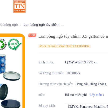
ang trí
ếc bỏng ngô
Hộp thiếc bỏng ngô
Lon bỏng ngô tùy chỉnh 3.5 gallon có nắp để trang trí và bán
Lon bỏng ngô tùy chỉnh 3.5 gallon có nắ
Price Terms: EXW/FOB/CIF/DDU/DDP
Kích thước
:
L(26)*W(26)*H(29) cm
Số lượng tối thiểu
:
10,000pcs
Phương thức vận chuyển
:
Hàng hải, Hàng không
mẫu
:
Hỗ trợ miễn phí
Lấy mẫu
Số quy cách
:
CMYK, Pantones, Metallic, M