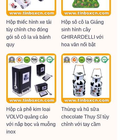
Hộp thiếc hình xe tải
Hộp sô cô la Giáng
tùy chỉnh cho đóng
sinh hình cây
gói sô cô la và bánh
GHIRARDELLI với
quy
hoa văn nổi bật
Hộp cà phê kim loại
Thùng và hũ sữa
VOLVO quảng cáo
chocolate Thụy Sĩ tùy
với nắp bọc và muỗng
chỉnh với tay cầm
inox