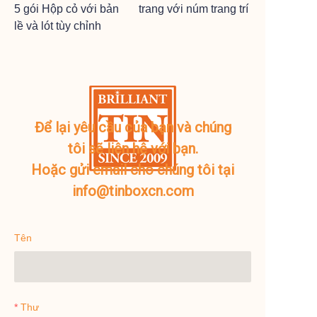
5 gói Hộp cỏ với bản
trang với núm trang trí
lề và lót tùy chỉnh
Để lại yêu cầu của bạn và chúng
tôi sẽ liên hệ với bạn.
Hoặc gửi email cho chúng tôi tại
info@tinboxcn.com
Tên
Thư