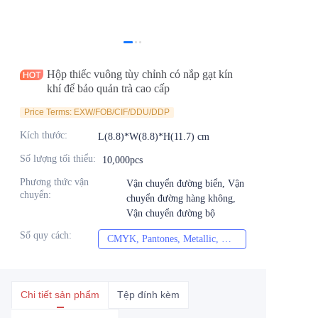
Tin tức
Sản phẩm
Hộp thiếc vuông tùy chỉnh có nắp gạt kín
khí để bảo quản trà cao cấp
Price Terms: EXW/FOB/CIF/DDU/DDP
Kích thước
:
L(8.8)*W(8.8)*H(11.7) cm
Số lượng tối thiểu
:
10,000pcs
Phương thức vận
Vận chuyển đường biển, Vận
chuyển
:
chuyển đường hàng không,
Vận chuyển đường bộ
Số quy cách
:
CMYK, Pantones, Metallic, Màu spot, v.v.
CMYK, Pantones, Me
Chi tiết sản phẩm
Tệp đính kèm