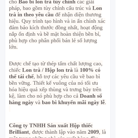
cho
Bao bì lon trà tùy chỉnh
các giải
pháp, bao gồm tùy chỉnh cấu trúc và
Lon
trà in theo yêu cầu
để nhận diện thương
hiệu. Quy trình tạo hình và in ấn chính xác
đảm bảo kích thước đồng nhất, hoạt động
nắp ổn định và bề mặt hoàn thiện bền bỉ,
phù hợp cho phân phối bán lẻ số lượng
lớn.
Được chế tạo từ thép tấm chất lượng cao,
chiếc
Lon trà / Hộp lon trà
là
100% có
thể tái chế
, hỗ trợ các yêu cầu về bao bì
bền vững. Thiết kế vuông của nó tối ưu
hóa hiệu quả xếp thùng và trưng bày trên
kệ, làm cho nó phù hợp cho cả
Doanh số
hàng ngày
và
bao bì khuyến mãi ngày lễ
.
Công ty TNHH Sản xuất Hộp thiếc
Brilliant
, được thành lập vào năm
2009
, là