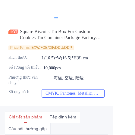
Tin tức
Sản phẩm
Square Biscuits Tin Box For Custom
Cookies Tin Container Package Factory
Supplier
Price Terms: EXW/FOB/CIF/DDU/DDP
Kích thước
:
L(16.5)*W(16.5)*H(8) cm
Số lượng tối thiểu
:
10,000pcs
Phương thức vận
海运, 空运, 陆运
chuyển
:
Số quy cách
:
CMYK, Pantones, Metallic, Màu spot, v.v.
CMYK, Pantones, Me
Chi tiết sản phẩm
Tệp đính kèm
Câu hỏi thường gặp