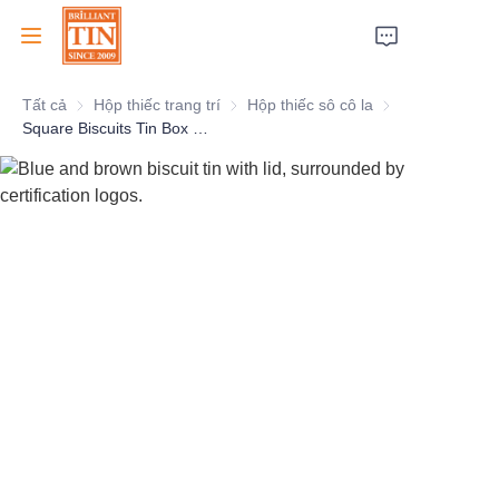
Tất cả
Hộp thiếc trang trí
Hộp thiếc trang trí
Hộp thiếc sô cô la
Hộp thiếc sô cô la
Trang chủ
Square Biscuits Tin Box For Custom Cookies Tin Container Package Factory Supplier
Công ty
Sản phẩm
Dịch vụ khách hàng
Triển lãm thương mại 2026
Chứng chỉ
Bền vững