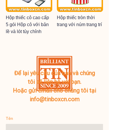
Hộp thiếc cỏ cao cấp
Hộp thiếc tròn thời
5 gói Hộp cỏ với bản
trang với núm trang trí
lề và lót tùy chỉnh
Để lại yêu cầu của bạn và chúng
tôi sẽ liên hệ với bạn.
Hoặc gửi email cho chúng tôi tại
info@tinboxcn.com
Tên