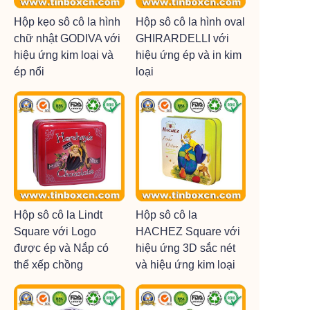
Hộp kẹo sô cô la hình
Hộp sô cô la hình oval
chữ nhật GODIVA với
GHIRARDELLI với
hiệu ứng kim loại và
hiệu ứng ép và in kim
ép nổi
loại
Hộp sô cô la Lindt
Hộp sô cô la
Square với Logo
HACHEZ Square với
được ép và Nắp có
hiệu ứng 3D sắc nét
thể xếp chồng
và hiệu ứng kim loại