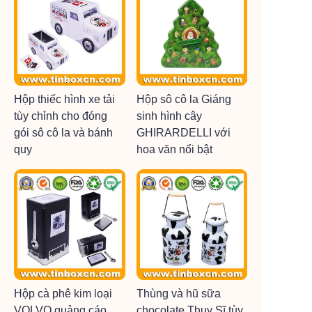
Hộp thiếc hình xe tải
Hộp sô cô la Giáng
tùy chỉnh cho đóng
sinh hình cây
gói sô cô la và bánh
GHIRARDELLI với
quy
hoa văn nổi bật
Hộp cà phê kim loại
Thùng và hũ sữa
VOLVO quảng cáo
chocolate Thụy Sĩ tùy