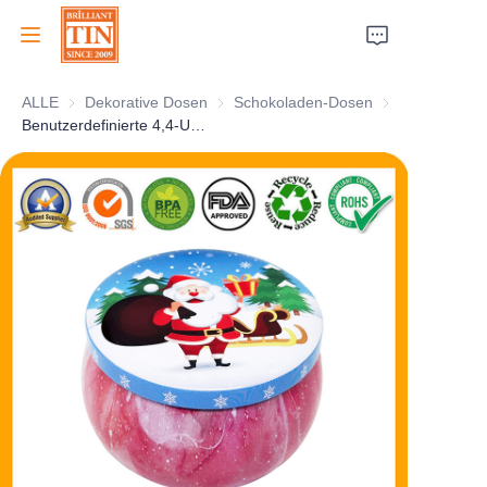
ALLE
Dekorative Dosen
Dekorative Dosen
Schokoladen-Dosen
Schokoladen-D
Zuhause
Benutzerdefinierte 4,4-Unzen-Kerzendose mit Markenartwork
Unternehmen
Produkte
Kundendienst
Messen 2026
Zertifikate
Nachhaltigkeit