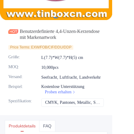
Nachrichten
Produkte
Benutzerdefinierte 4,4-Unzen-Kerzendose
mit Markenartwork
Price Terms: EXW/FOB/CIF/DDU/DDP
Größe
:
L(7.7)*W(7.7)*H(5) cm
MOQ
:
10,000pcs
Versand
:
Seefracht, Luftfracht, Landverkehr
Beispiel
:
Kostenlose Unterstützung
Proben erhalten
Spezifikation
:
CMYK, Pantones, Metallic, Sonderfarbe usw.
CMYK, Pantones, Me
Produktdetails
FAQ