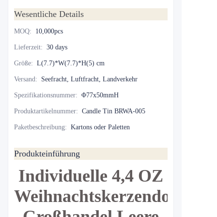
Wesentliche Details
MOQ
:
10,000pcs
Lieferzeit
:
30 days
Größe
:
L(7.7)*W(7.7)*H(5) cm
Versand
:
Seefracht, Luftfracht, Landverkehr
Spezifikationsnummer
:
Φ77x50mmH
Produktartikelnummer
:
Candle Tin BRWA-005
Paketbeschreibung
:
Kartons oder Paletten
Produkteinführung
Individuelle 4,4 OZ
Weihnachtskerzendose
Großhandel Leere