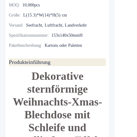
MOQ
:
10,000pcs
Größe
:
L(15.3)*W(14)*H(5) cm
Versand
:
Seefracht, Luftfracht, Landverkehr
Spezifikationsnummer
:
153x140x50mmH
Paketbeschreibung
:
Kartons oder Paletten
Produkteinführung
Dekorative
sternförmige
Weihnachts-Xmas-
Blechdose mit
Schleife und