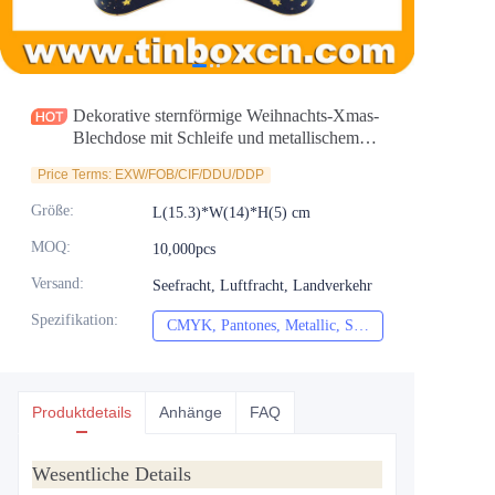
Nachrichten
Produkte
Dekorative sternförmige Weihnachts-Xmas-
Blechdose mit Schleife und metallischem
Effekt
Price Terms: EXW/FOB/CIF/DDU/DDP
Größe
:
L(15.3)*W(14)*H(5) cm
MOQ
:
10,000pcs
Versand
:
Seefracht, Luftfracht, Landverkehr
Spezifikation
:
CMYK, Pantones, Metallic, Sonderfarbe usw.
CMYK, Pantones, Me
Produktdetails
Anhänge
FAQ
Wesentliche Details