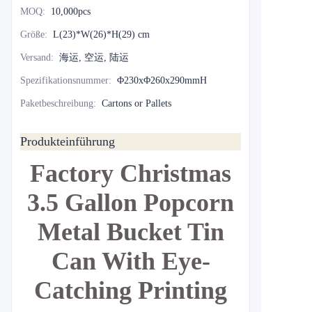
MOQ
:
10,000pcs
Größe
:
L(23)*W(26)*H(29) cm
Versand
:
海运, 空运, 陆运
Spezifikationsnummer
:
Φ230xΦ260x290mmH
Paketbeschreibung
:
Cartons or Pallets
Produkteinführung
Factory Christmas
3.5 Gallon Popcorn
Metal Bucket Tin
Can With Eye-
Catching Printing