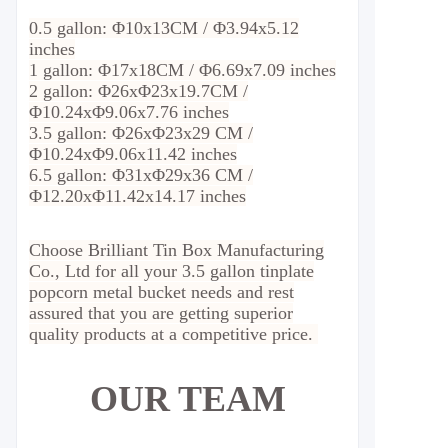
0.5 gallon: Φ10x13CM / Φ3.94x5.12
inches
1 gallon: Φ17x18CM / Φ6.69x7.09 inches
2 gallon: Φ26xΦ23x19.7CM /
Φ10.24xΦ9.06x7.76 inches
3.5 gallon: Φ26xΦ23x29 CM /
Φ10.24xΦ9.06x11.42 inches
6.5 gallon: Φ31xΦ29x36 CM /
Φ12.20xΦ11.42x14.17 inches
Choose Brilliant Tin Box Manufacturing
Co., Ltd for all your 3.5 gallon tinplate
popcorn metal bucket needs and rest
assured that you are getting superior
quality products at a competitive price.
OUR TEAM