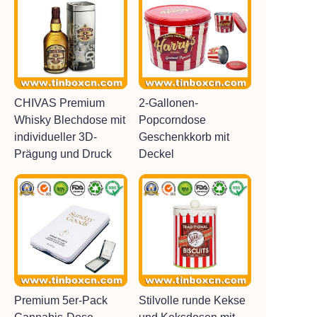
CHIVAS Premium
2-Gallonen-
Whisky Blechdose mit
Popcorndose
individueller 3D-
Geschenkkorb mit
Prägung und Druck
Deckel
Premium 5er-Pack
Stilvolle runde Kekse