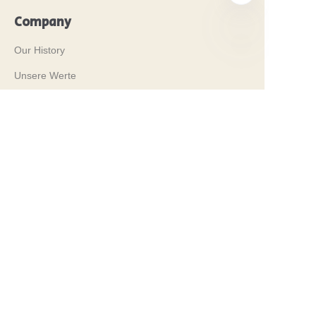
Company
Our History
DE
Unsere Werte
Why Brilliant Tin Box?
Why Custom Tin Packaging?
Terms and Conditions
Customer services
Frequently Asked Questions
Tin Knowledge
Digital Catalogue
Pre-sales and After-sales Services