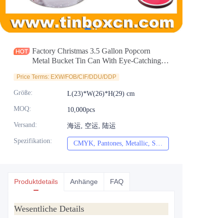
Nachrichten
Produkte
Factory Christmas 3.5 Gallon Popcorn
Metal Bucket Tin Can With Eye-Catching
Printing
Price Terms: EXW/FOB/CIF/DDU/DDP
Größe
:
L(23)*W(26)*H(29) cm
MOQ
:
10,000pcs
Versand
:
海运, 空运, 陆运
Spezifikation
:
CMYK, Pantones, Metallic, Sonderfarbe usw.
CMYK, Pantones, Me
Produktdetails
Anhänge
FAQ
Wesentliche Details