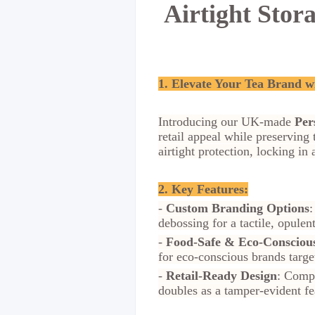
Airtight Stor
1. Elevate Your Tea Brand 
Introducing our UK-made
Per
retail appeal while preserving
airtight protection, locking in
2. Key Features:
-
Custom Branding Options
:
debossing for a tactile, opulent
-
Food-Safe & Eco-Consciou
for eco-conscious brands targe
-
Retail-Ready Design
: Compa
doubles as a tamper-evident fe