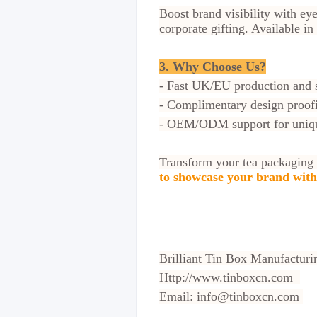
Boost brand visibility with ey
corporate gifting. Available i
3. Why Choose Us?
- Fast UK/EU production and 
- Complimentary design proof
- OEM/ODM support for uniq
Transform your tea packaging
to showcase your brand with 
Brilliant Tin Box Manufactur
Http://www.tinboxcn.com
Email: info@tinboxcn.com