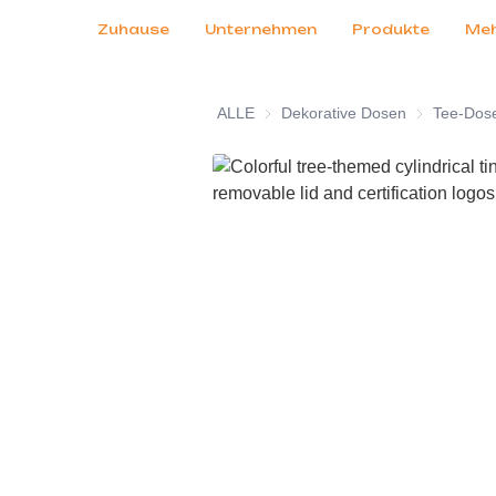
Kundendienst
Messen 2026
Zertifikate
Nachrichten
Produkte
Zuhause
Unternehmen
Produkte
Me
ALLE
Dekorative Dosen
Dekorative 
Tee-Dos