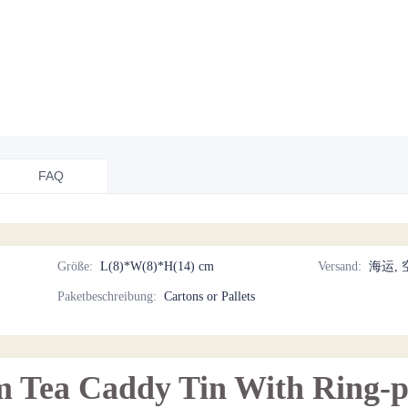
FAQ
Größe
:
L(8)*W(8)*H(14) cm
Versand
:
海运, 
Paketbeschreibung
:
Cartons or Pallets
Tea Caddy Tin With Ring-pu