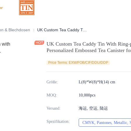
hr
Dosen
en & Blechdosen
Tee-Dosen & Blechdosen
UK Custom Tea Caddy Tin With Ring-pull Seal for Airtight Storage Personalized Embossed Tea Canister for retail
UK Custom Tea Caddy Tin With Ring-pul
Personalized Embossed Tea Canister for
Price Terms: EXW/FOB/CIF/DDU/DDP
Größe
:
L(8)*W(8)*H(14) cm
MOQ
:
10,000pcs
Versand
:
海运, 空运, 陆运
Spezifikation
:
CMYK, Pantones, Metallic, 