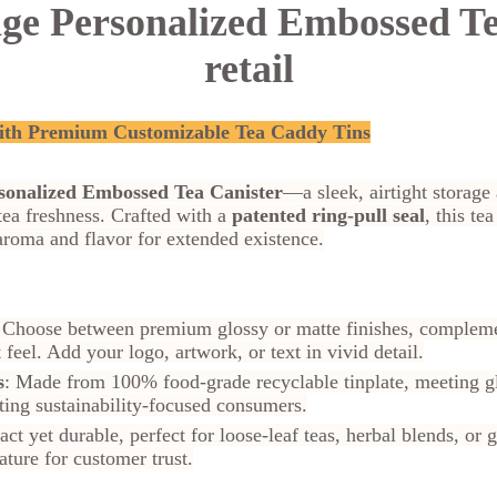
age Personalized Embossed Te
retail
with Premium Customizable Tea Caddy Tins
sonalized Embossed Tea Canister
—a sleek, airtight storag
 tea freshness. Crafted with a
patented ring-pull seal
, this t
 aroma and flavor for extended existence.
 Choose between premium glossy or matte finishes, complem
 feel. Add your logo, artwork, or text in vivid detail.
s
: Made from 100% food-grade recyclable tinplate, meeting gl
ting sustainability-focused consumers.
ct yet durable, perfect for loose-leaf teas, herbal blends, or g
ature for customer trust.