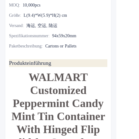
MOQ
:
10,000pcs
Größe
:
L(9.4)*W(5.9)*H(2) cm
Versand
:
海运, 空运, 陆运
Spezifikationsnummer
:
94x59x20mm
Paketbeschreibung
:
Cartons or Pallets
Produkteinführung
WALMART
Customized
Peppermint Candy
Mint Tin Container
With Hinged Flip