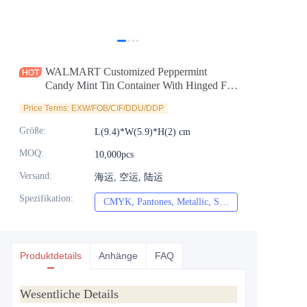
Nachrichten
Produkte
WALMART Customized Peppermint
Candy Mint Tin Container With Hinged Flip
lid for Sugarfree Peppermint Spearmint
Price Terms: EXW/FOB/CIF/DDU/DDP
Packaging Factory
Größe
:
L(9.4)*W(5.9)*H(2) cm
MOQ
:
10,000pcs
Versand
:
海运, 空运, 陆运
Spezifikation
:
CMYK, Pantones, Metallic, Sonderfarbe usw.
CMYK, Pantones, Me
Produktdetails
Anhänge
FAQ
Wesentliche Details