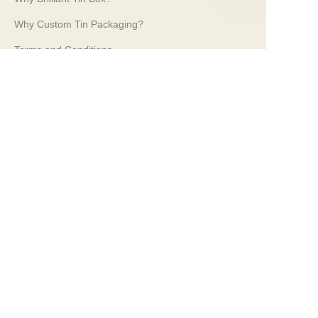
ES
Why Custom Tin Packaging?
Terms and Conditions
Customer services
Frequently Asked Questions
Tin Knowledge
Digital Catalogue
Pre-sales and After-sales Services
Contact Us
Nuestras Ferias Comerciales 2024
PROPAK 2024, Kenia
PROPAK 2026, Kenya