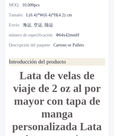
MOQ
:
10,000pcs
Tamaño
:
L(6.4)*W(6.4)*H(4.2) cm
Envío
:
海运, 空运, 陆运
número de especificación
:
Φ64x42mmH
Descripción del paquete
:
Cartons or Pallets
Introducción del producto
Lata de velas de
viaje de 2 oz al por
mayor con tapa de
manga
personalizada Lata