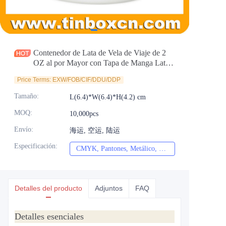
Noticias
Productos
Contenedor de Lata de Vela de Viaje de 2
OZ al por Mayor con Tapa de Manga Lata
de Cera Personalizada al por Mayor Envase
Price Terms: EXW/FOB/CIF/DDU/DDP
de Lata Vacía Sin Costuras
Tamaño
:
L(6.4)*W(6.4)*H(4.2) cm
MOQ
:
10,000pcs
Envío
:
海运, 空运, 陆运
Especificación
:
CMYK, Pantones, Metálico, Color directo, etc.
CMYK, Pantones, Met
Detalles del producto
Adjuntos
FAQ
Detalles esenciales