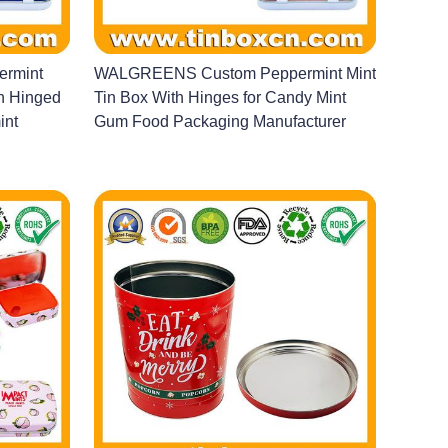
rmint
WALGREENS Custom Peppermint Mint
th Hinged
Tin Box With Hinges for Candy Mint
int
Gum Food Packaging Manufacturer