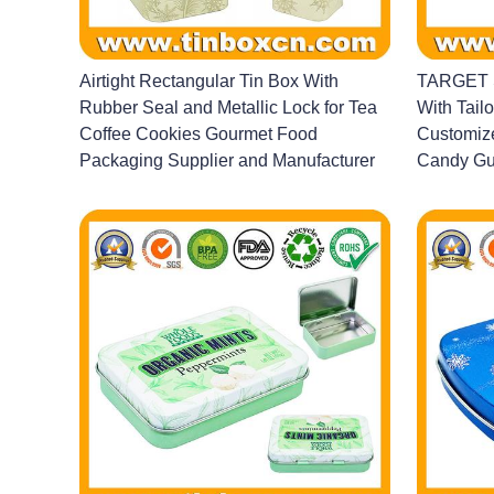
Airtight Rectangular Tin Box With
TARGET S
Rubber Seal and Metallic Lock for Tea
With Tailo
Coffee Cookies Gourmet Food
Customize
Packaging Supplier and Manufacturer
Candy Gu