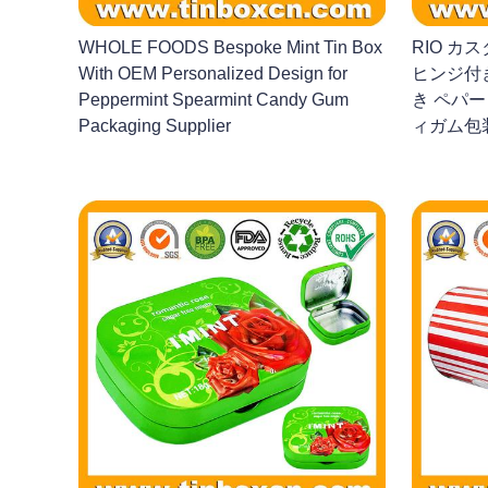
WHOLE FOODS Bespoke Mint Tin Box
RIO 
With OEM Personalized Design for
ヒンジ付
Peppermint Spearmint Candy Gum
き ペパ
Packaging Supplier
ィガム包