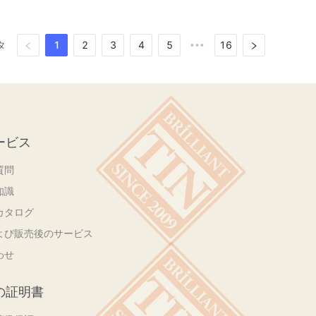
1
2
3
4
5
16
タ
•••
ービス
質問
知識
カタログ
よび販売後のサービス
わせ
の証明書