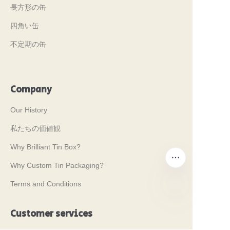
長方形の缶
四角い缶
不定期の缶
Company
Our History
私たちの価値観
Why Brilliant Tin Box?
Why Custom Tin Packaging?
Terms and Conditions
JP
Customer services