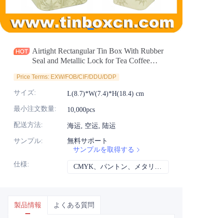
ニュース
製品
Airtight Rectangular Tin Box With Rubber
Seal and Metallic Lock for Tea Coffee
Cookies Gourmet Food Packaging Supplier
Price Terms: EXW/FOB/CIF/DDU/DDP
and Manufacturer
サイズ
:
L(8.7)*W(7.4)*H(18.4) cm
最小注文数量
:
10,000pcs
配送方法
:
海运, 空运, 陆运
サンプル
:
無料サポート
サンプルを取得する
仕様
:
CMYK、パントン、メタリック、スポットカラーなど
CMYK、パント
製品情報
よくある質問