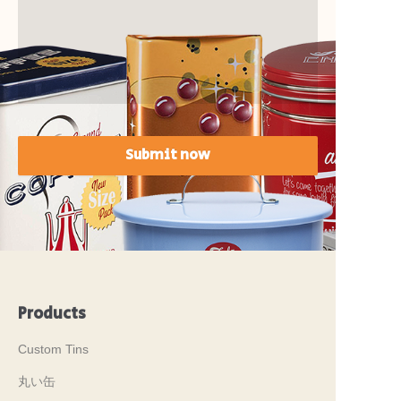
Submit now
Products
Custom Tins
丸い缶