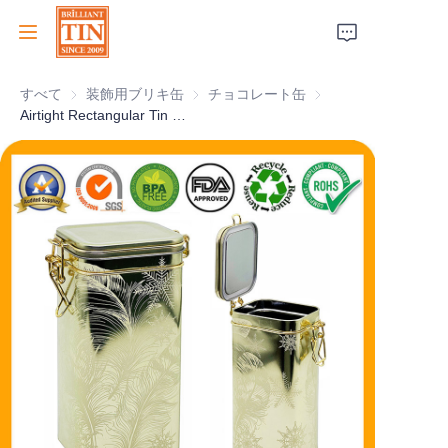
すべて
装飾用ブリキ缶
装飾用ブリキ缶
チョコレート缶
チョコレート缶
ホーム
Airtight Rectangular Tin Box With Rubber Seal and Metallic Lock for Tea Coffee Cookies Gourmet Food Packaging Supplier and Manufacturer
会社
製品
顧客サービス
トレードショー 2026
証明書
持続可能性