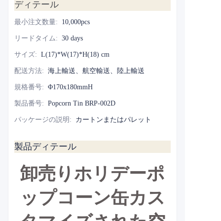
ディテール
最小注文数量
:
10,000pcs
リードタイム
:
30 days
サイズ
:
L(17)*W(17)*H(18) cm
配送方法
:
海上輸送、航空輸送、陸上輸送
規格番号
:
Φ170x180mmH
製品番号
:
Popcorn Tin BRP-002D
パッケージの説明
:
カートンまたはパレット
製品ディテール
卸売りホリデーポ
ップコーン缶カス