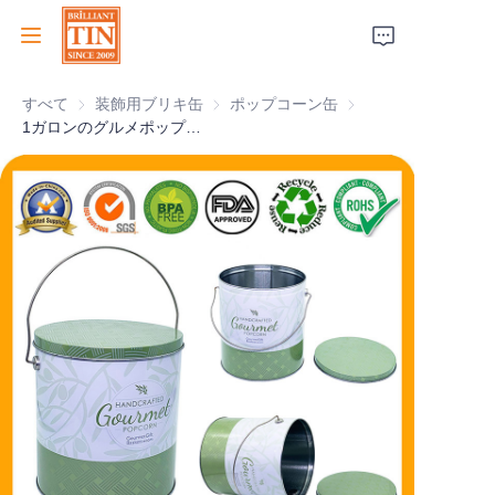
すべて
装飾用ブリキ缶
装飾用ブリキ缶
ポップコーン缶
ポップコーン缶
ホーム
1ガロンのグルメポップコーン缶
会社
製品
顧客サービス
トレードショー 2026
証明書
持続可能性