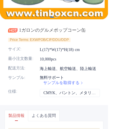
ニュース
製品
1ガロンのグルメポップコーン缶
Price Terms: EXW/FOB/CIF/DDU/DDP
サイズ
:
L(17)*W(17)*H(18) cm
最小注文数量
:
10,000pcs
配送方法
:
海上輸送、航空輸送、陸上輸送
サンプル
:
無料サポート
サンプルを取得する
仕様
:
CMYK、パントン、メタリック、スポットカラーなど
CMYK、パント
製品情報
よくある質問