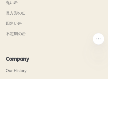
丸い缶
長方形の缶
四角い缶
不定期の缶
Company
JP
Our History
私たちの価値観
Why Brilliant Tin Box?
Why Custom Tin Packaging?
Terms and Conditions