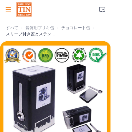
すべて
装飾用ブリキ缶
装飾用ブリキ缶
チョコレート缶
チョコレート缶
ホーム
スリーブ付き蓋とステンレススプーンのプロモーション用VOLVOメタルコーヒーティン
会社
製品
顧客サービス
トレードショー 2026
証明書
持続可能性