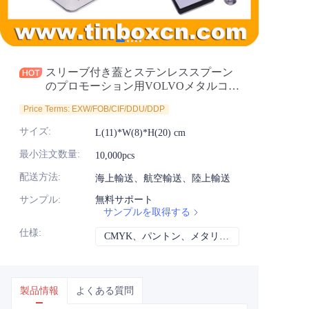
ニュース
製品
スリーブ付き蓋とステンレススプーン
のプロモーション用VOLVOメタルコー
ヒーティン
Price Terms: EXW/FOB/CIF/DDU/DDP
サイズ
:
L(11)*W(8)*H(20) cm
最小注文数量
:
10,000pcs
配送方法
:
海上輸送、航空輸送、陸上輸送
サンプル
:
無料サポート
サンプルを取得する
仕様
:
CMYK、パントン、メタリック、スポットカラーなど
CMYK、パント
製品情報
よくある質問