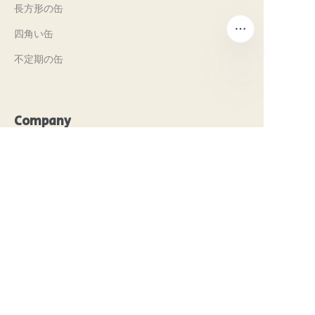
長方形の缶
四角い缶
不定期の缶
JP
Company
Our History
私たちの価値観
Why Brilliant Tin Box?
Why Custom Tin Packaging?
Terms and Conditions
Customer services