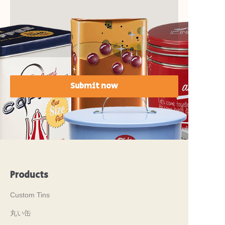
Submit now
Products
Custom Tins
丸い缶