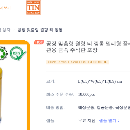
더 보기
상자
석 상자
초콜릿 주석 상자
공장 맞춤형 원형 티 깡통 밀폐형 플러그 뚜껑이 있는 빈 티 용기 보관용 금속 주석판 포장
공장 맞춤형 원형 티 깡통 밀폐형 플
관용 금속 주석판 포장
Price Terms: EXW/FOB/CIF/DDU/DDP
크기
:
L(6.5)*W(6.5)*H(8.9) cm
최소 주문 수량
:
10,000pcs
배송 방법
:
해상운송, 항공운송, 육상운
샘플
:
무료 지원
샘플 받기