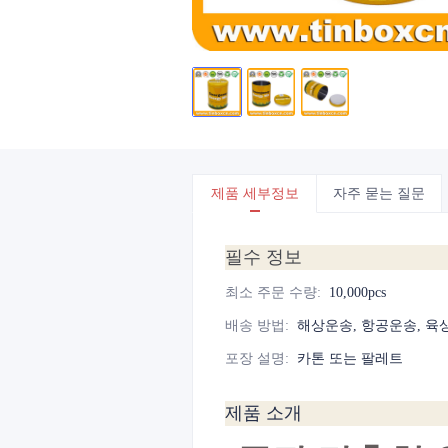
제품 세부정보
자주 묻는 질문
필수 정보
최소 주문 수량
:
10,000pcs
배송 방법
:
해상운송, 항공운송, 육
포장 설명
:
카톤 또는 팔레트
제품 소개