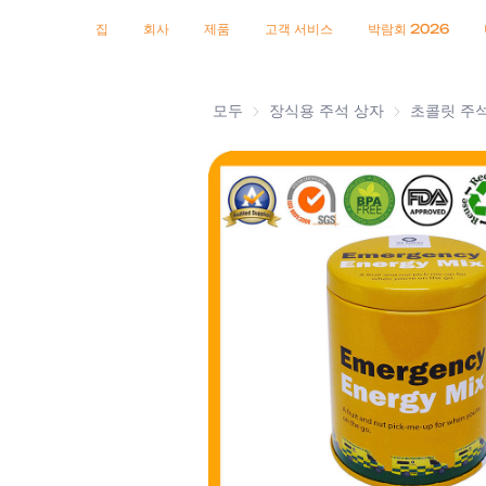
인증서
소식
제품
집
회사
제품
고객 서비스
박람회 2026
모두
장식용 주석 상자
장식용 주석 
초콜릿 주