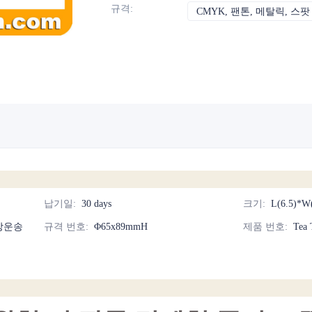
규격
:
CMYK, 팬톤, 메탈릭, 스팟
납기일
:
30 days
크기
:
L(6.5)*W
상운송
규격 번호
:
Φ65x89mmH
제품 번호
:
Tea