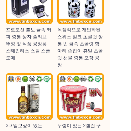
프로모션 볼보 금속 커
독점적으로 개인화된
피 깡통 상자 슬리브
스위스 밀크 초콜릿 깡
뚜껑 및 식품 공장용
통 빈 금속 초콜릿 항
스테인리스 스틸 스푼
아리 손잡이 휴일 초콜
도매
릿 선물 깡통 포장 공
장
3D 엠보싱이 있는
뚜껑이 있는 2갤런 구