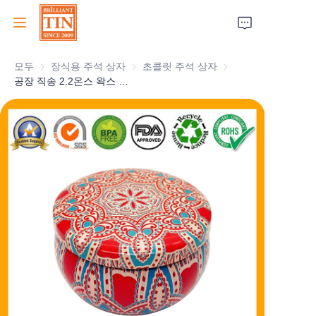
모두
장식용 주석 상자
장식용 주석 상자
초콜릿 주석 상자
초콜릿 주석 상자
집
공장 직송 2.2온스 왁스 틴 용기, 보이지 않는 입술, 개인화된 이음매 없는 캔들 틴 캔, 홀리데이 크리스마스 틴 포장, 도매용
회사
제품
고객 서비스
박람회 2026
인증서
지속 가능성