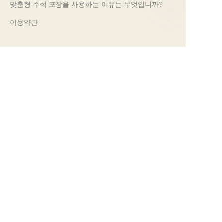
맞춤형 주석 포장을 사용하는 이유는 무엇입니까?
이용약관
KO
고객 서비스
자주 묻는 질문
주석 지식
디지털 카탈로그
사전 판매 및 사후 판매 서비스
문의하기
우리의 무역 박람회 2024
PROPAK 2024, 케냐
MET PACK 2023, 독일