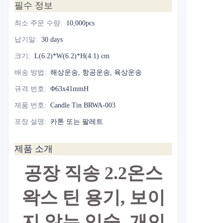
필수 정보
최소 주문 수량
:
10,000pcs
납기일
:
30 days
크기
:
L(6.2)*W(6.2)*H(4.1) cm
배송 방법
:
해상운송, 항공운송, 육상운송
규격 번호
:
Φ63x41mmH
제품 번호
:
Candle Tin BRWA-003
포장 설명
:
카톤 또는 팔레트
제품 소개
공장 직송 2.2온스
왁스 틴 용기, 보이
지 않는 입술, 개인