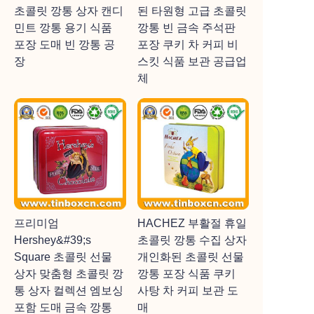
초콜릿 깡통 상자 캔디
된 타원형 고급 초콜릿
민트 깡통 용기 식품
깡통 빈 금속 주석판
포장 도매 빈 깡통 공
포장 쿠키 차 커피 비
장
스킷 식품 보관 공급업
체
프리미엄
HACHEZ 부활절 휴일
Hershey&#39;s
초콜릿 깡통 수집 상자
Square 초콜릿 선물
개인화된 초콜릿 선물
상자 맞춤형 초콜릿 깡
깡통 포장 식품 쿠키
통 상자 컬렉션 엠보싱
사탕 차 커피 보관 도
포함 도매 금속 깡통
매