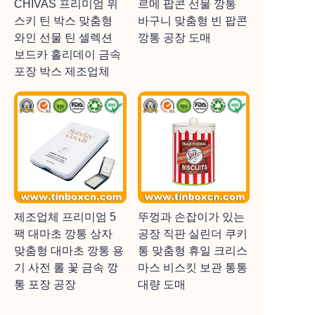
CHIVAS 프리미엄 위
르메 팝콘 선물 깡통
스키 틴 박스 맞춤형
바구니 맞춤형 빈 팝콘
와인 선물 틴 셀렉션
깡통 공장 도매
보드카 홀리데이 금속
포장 박스 제조업체
제조업체 프리미엄 5
뚜껑과 손잡이가 있는
팩 대마초 깡통 상자
공장 직판 실린더 쿠키
맞춤형 대마초 깡통 용
통 맞춤형 휴일 크리스
기 사전 롤 꽃 금속 깡
마스 비스킷 보관 통통
통 포장 공장
대량 도매