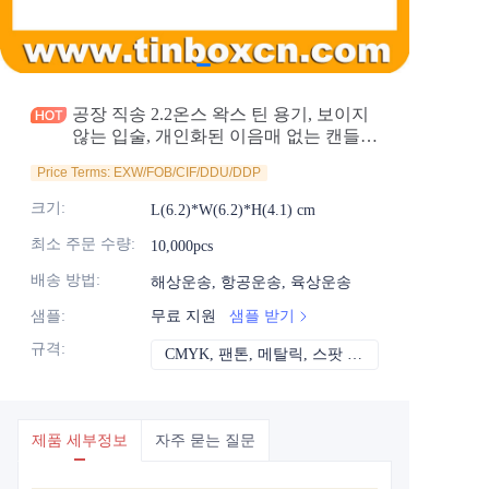
소식
제품
공장 직송 2.2온스 왁스 틴 용기, 보이지
않는 입술, 개인화된 이음매 없는 캔들
틴 캔, 홀리데이 크리스마스 틴 포장, 도
Price Terms: EXW/FOB/CIF/DDU/DDP
매용
크기
:
L(6.2)*W(6.2)*H(4.1) cm
최소 주문 수량
:
10,000pcs
배송 방법
:
해상운송, 항공운송, 육상운송
샘플
:
무료 지원
샘플 받기
규격
:
CMYK, 팬톤, 메탈릭, 스팟 컬러 등
CMYK, 팬톤, 메
제품 세부정보
자주 묻는 질문