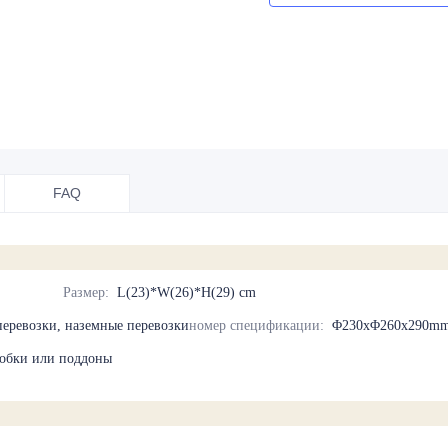
FAQ
Размер
:
L(23)*W(26)*H(29) cm
перевозки, наземные перевозки
номер спецификации
:
Φ230xΦ260x290m
обки или поддоны