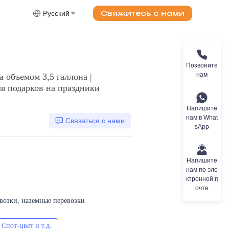
Свяжитесь с нами
Русский
Позвоните
нам
 объемом 3,5 галлона |
я подарков на праздники
Напишите
нам в What
Связаться с нами
sApp
Напишите
нам по эле
ктронной п
очте
евозки, наземные перевозки
Спот-цвет и т.д.
CMYK, Пантон, Металлик, Спот-цвет и т.д.