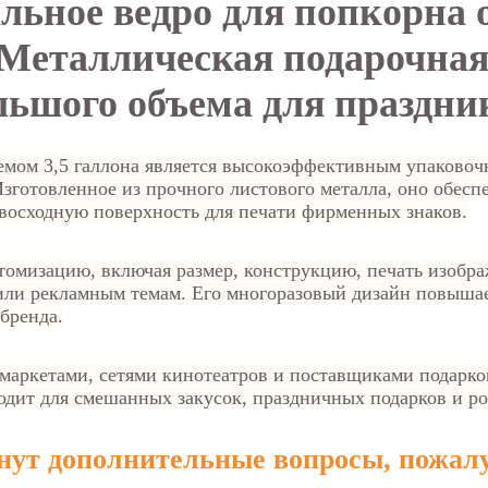
ьное ведро для попкорна 
 Металлическая подарочна
льшого объема для праздни
ъемом 3,5 галлона является высокоэффективным упаково
Изготовленное из прочного листового металла, оно обесп
восходную поверхность для печати фирменных знаков.
мизацию, включая размер, конструкцию, печать изобра
или рекламным темам. Его многоразовый дизайн повышае
бренда.
аркетами, сетями кинотеатров и поставщиками подарков,
одит для смешанных закусок, праздничных подарков и р
кнут дополнительные вопросы, пожал