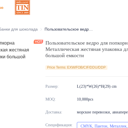
ше
оративные жестяные банки
Банки для шоколада
Банки для шоколада
Пользовательское ведро для попкорна объемом 3,5 галлона | Металлическая жестяная упаковка для подарков на праздники большой емкости
Пользовательское ведро для попкорна
Металлическая жестяная упаковка дл
большой емкости
Price Terms: EXW/FOB/CIF/DDU/DDP
Размер
:
L(23)*W(26)*H(29) cm
MOQ
:
10,000pcs
Доставка
:
морские перевозки, авиапер
Спецификация
:
CMYK, Пантон, Металлик, 