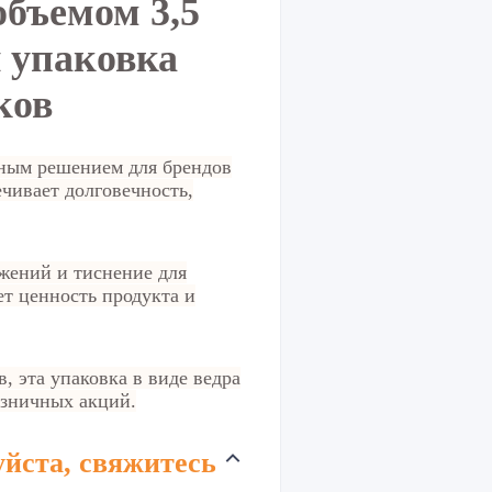
объемом 3,5
я упаковка
ков
чным решением для брендов
ечивает долговечность,
жений и тиснение для
т ценность продукта и
 эта упаковка в виде ведра
озничных акций.
уйста, свяжитесь