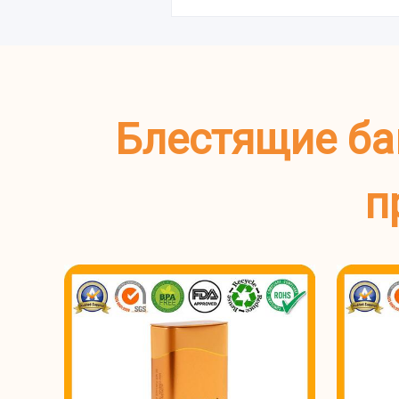
Блестящие ба
п