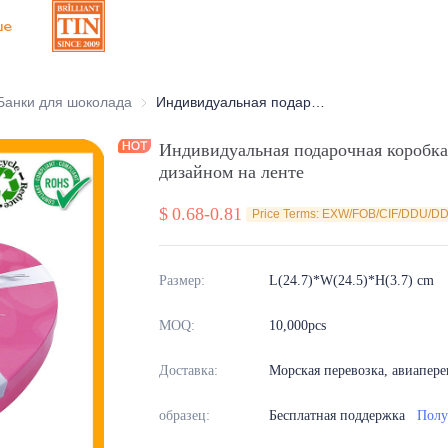
ше
оративные жестяные банки
Банки для шоколада
Банки для шоколада
Индивидуальная подарочная коробка в форме сердца с ярким арт-дизайном на ленте
Индивидуальная подарочная коробка 
дизайном на ленте
$
0.68-0.81
Price Terms: EXW/FOB/CIF/DDU/D
Размер
:
L(24.7)*W(24.5)*H(3.7) cm
MOQ
:
10,000pcs
Доставка
:
Морская перевозка, авиапере
образец
:
Бесплатная поддержка
Полу