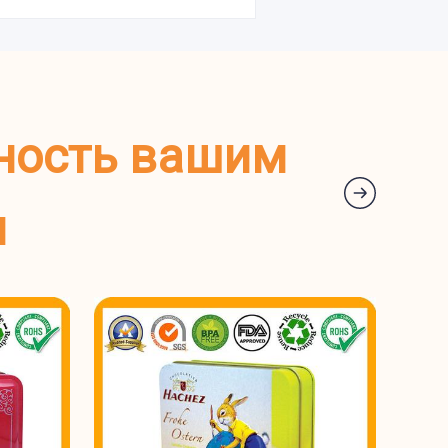
ность вашим
м