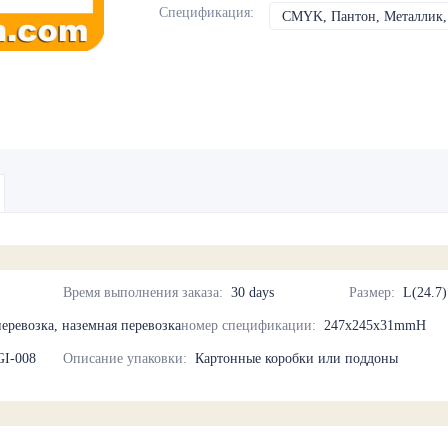
Спецификация
:
CMYK, Пантон, Металлик, 
Время выполнения заказа
:
30 days
Размер
:
L(24.7
еревозка, наземная перевозка
номер спецификации
:
247x245x31mmH
GI-008
Описание упаковки
:
Картонные коробки или поддоны