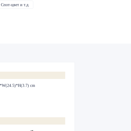
Спот-цвет и т.д.
CMYK, Пантон, Металлик, Спот-цвет и т.д.
)*W(24.5)*H(3.7) cm