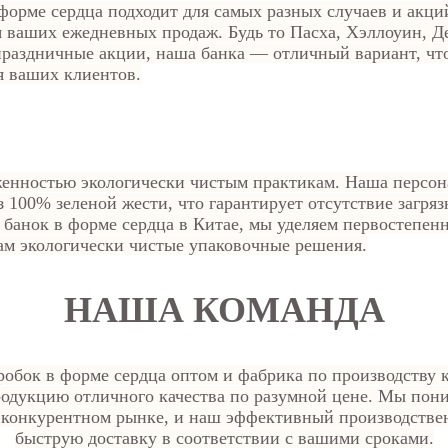
форме сердца подходит для самых разных случаев и акций
ваших ежедневных продаж. Будь то Пасха, Хэллоуин, Де
праздничные акции, наша банка — отличный вариант, чт
я ваших клиентов.
енностью экологически чистым практикам. Наша персон
з 100% зеленой жести, что гарантирует отсутствие загр
банок в форме сердца в Китае, мы уделяем первостепен
ам экологически чистые упаковочные решения.
НАША КОМАНДА
обок в форме сердца оптом и фабрика по производству 
продукцию отличного качества по разумной цене. Мы пон
 конкурентном рынке, и наш эффективный производстве
быструю доставку в соответствии с вашими сроками.