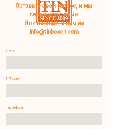
Оставьте свой запрос, и мы
свяжемся с вами.
Или напишите нам на
info@tinboxcn.com
Имя
Почта
Телефон