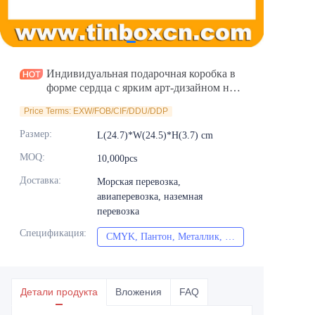
Новости
Продукты
Индивидуальная подарочная коробка в
форме сердца с ярким арт-дизайном на
ленте
Price Terms: EXW/FOB/CIF/DDU/DDP
Размер
:
L(24.7)*W(24.5)*H(3.7) cm
MOQ
:
10,000pcs
Доставка
:
Морская перевозка,
авиаперевозка, наземная
перевозка
Спецификация
:
CMYK, Пантон, Металлик, Спот-цвет и т.д.
CMYK, Пантон, Мет
Детали продукта
Вложения
FAQ